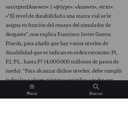
«acceptedAnswer»: { «@type»: «Answer», «text»:
«“El nivel de durabilidad a una marca vial se le
asigna en función del ensayo del simulador de
desgaste”, nos explica Francisco Javier Guerra
Pineda, para añadir que hay varios niveles de
durabilidad que se indican en orden creciente: P1,
P2, P3… hasta P7 (4.000.000 millones de pasos de
rueda). “Para alcanzar dichos niveles, debe cumplir
todos los valores mínimos exigidos a todas sus
características de comportamiento. Es decir,
Menú
Buscar
cumple los valores mínimos de las características
de comportamiento que definen una carretera
segura —y que ya hemos mencionado previamente
— a los 4.000.000 pasos de rueda”.» } }] }