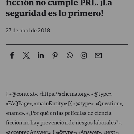
ficción no cumple PRL. ¡La
seguridad es lo primero!
27 de abril de 2018
{ «@context»: «https://schema.org», «@type»:
«FAQPage», «mainEntity»: [{ «@type»: «Question»,
«name»: «¿Por qué en las películas de ciencia
ficción no hay prevención de riesgos laborales?»,
«acceptedAnswer»: { «@type»: «Answer», «text»: