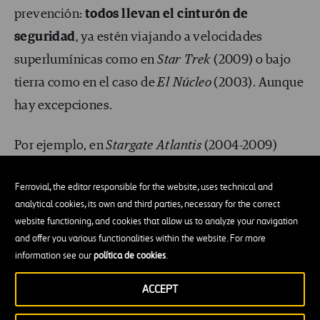
prevención:
todos llevan el cinturón de
seguridad
, ya estén viajando a velocidades
superlumínicas como en
Star Trek
(2009) o bajo
tierra como en el caso de
El Núcleo
(2003). Aunque
hay excepciones.
Por ejemplo, en
Stargate Atlantis
(2004-2009)
usaban algún truco para evitar ponerse los
Ferrovial, the editor responsible for the website, uses technical and
cinturones en las naves, los “amortiguadores de
analytical cookies, its own and third parties, necessary for the correct
inercia”. Este invento no existe, pero en la ficción
website functioning, and cookies that allow us to analyze your navigation
evitaba que la gente saliese despedida en los
and offer you various functionalities within the website. For more
information see our
política de cookies
.
frenazos y colisiones.
ACCEPT
Algunas de las muchas películas en las que los