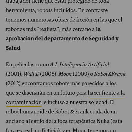
trabajador tiene que estar protegido de toda
herramienta, robots incluidos. En contraste
tenemos numerosas obras de ficción en las que el
robot es más “realista”, más cercano a
la
aprobación del departamento de Seguridad y
Salud
.
En películas como
A.I. Inteligencia Artificial
(2001),
Wall·E
(2008),
Moon
(2009) o
Robot&Frank
(2012) encontramos robots más parecidos a los
que se diseñarán en un futuro para
hacer frente a la
contaminación
, e incluso a nuestra soledad. El
robot humanoide de Robot & Frank cuida de un
anciano al estilo de la foca terapéutica Nuka (esta
foca es real, no ficticia), y en Moon tenemos un