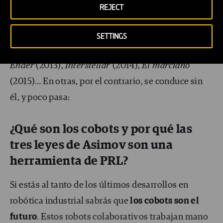
conductores, pilotos y pasajeros usan de manera
REJECT
adecuada el cinturón de seguridad son
El quinto
elemento
(1997),
Wing Commander
(1999),
Serenity
SETTINGS
(2005),
Avatar
(2009),
Gravity
(2013),
El juego de
Ender
(2013),
Interstellar
(2014),
El marciano
(2015)… En otras, por el contrario, se conduce sin
él, y poco pasa:
¿Qué son los cobots y por qué las
tres leyes de Asimov son una
herramienta de PRL?
Si estás al tanto de los últimos desarrollos en
robótica industrial sabrás que
los cobots son el
futuro
. Estos robots colaborativos trabajan mano