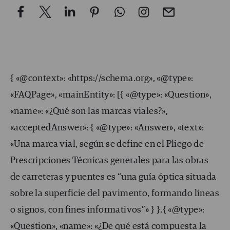
{ «@context»: «https://schema.org», «@type»:
«FAQPage», «mainEntity»: [{ «@type»: «Question»,
«name»: «¿Qué son las marcas viales?»,
«acceptedAnswer»: { «@type»: «Answer», «text»:
«Una marca vial, según se define en el Pliego de
Prescripciones Técnicas generales para las obras
de carreteras y puentes es “una guía óptica situada
sobre la superficie del pavimento, formando líneas
o signos, con fines informativos”» } },{ «@type»:
«Question», «name»: «¿De qué está compuesta la