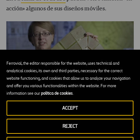
acción» algunos de sus diseños móviles.
Ferrovial, the editor responsible for the website, uses technical and
analytical cookies, its own and third parties, necessary for the correct
website functioning, and cookies that allow us to analyze your navigation
and offer you various functionalities within the website. For more
information see our
política de cookies
.
ACCEPT
Del plegado de papel a la ingeniería
REJECT