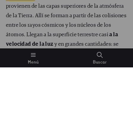
provienen de las capas superiores de la atmósfera
de la Tierra. Allí se forman a partir de las colisiones
entre los rayos cósmicos y los núcleos de los
átomos. Llegan a la superficie terrestre casi
a la
velocidad de la luz
y en grandes cantidades: se
calcula que caen unos 10 000 por segundo en cada
Menú
Buscar
metro cuadrado.