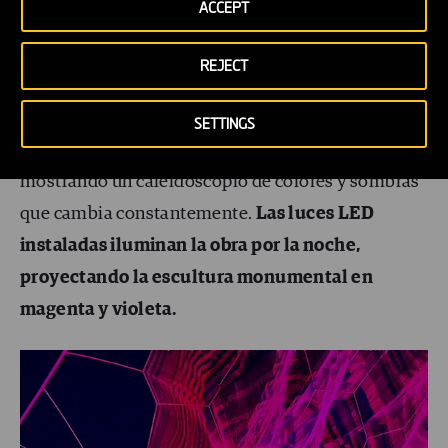
ACCEPT
De instalación permanente en la actualidad, el
REJECT
«Bending Arc» forma olas y remolinos con los
vientos y el clima, invocando su contexto
SETTINGS
marítimo
. La malla juega con la luz del sol
mostrando un caleidoscopio de colores y sombras
que cambia constantemente.
Las luces LED
instaladas iluminan la obra por la noche,
proyectando la escultura monumental en
magenta y violeta.