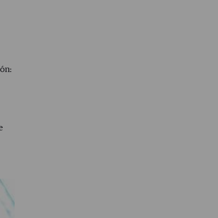
ión:
e