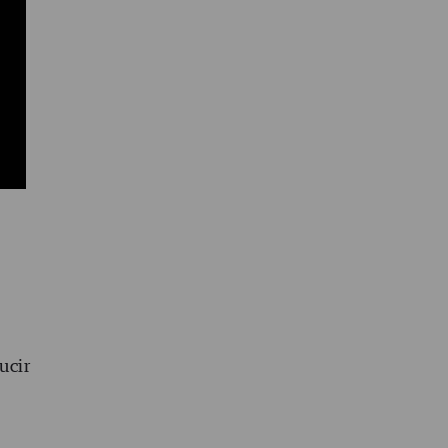
r
su
 los
ucir