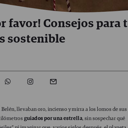
or favor! Consejos para 
 sostenible
Belén, llevaban oro, incienso y mirra a los lomos de sus
 kilómetros
guiados por una estrella
, sin sospechar qué
siles” ni imaginar que, varios siglos después, el planeta