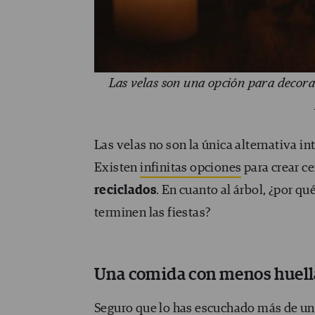
Las velas son una opción para decor
Las velas no son la única alternativa i
Existen
infinitas opciones
para crear c
reciclados
. En cuanto al árbol, ¿por q
terminen las fiestas?
Una comida con menos huell
Seguro que lo has escuchado más de una