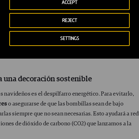
ACCEPT
nica japonesa furoshiki. Weekend knitter (Flickr).
REJECT
 los envoltorios? Existen muchas opciones para encontra
las es la iniciativa
Navidad Sostenible
de Esturirafi: en 
SETTINGS
rcas y productos éticos, ecológicos y bonitos para todos
a una decoración sostenible
s navideños es el despilfarro energético. Para evitarlo,
ces
o asegurarse de que las bombillas sean de bajo
las siempre que no sean necesarias. Esto ayudará a red
misiones de dióxido de carbono (CO2) que lanzamos a la