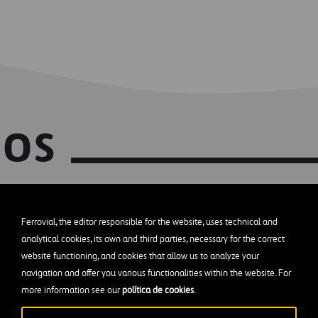
dos
ficio de un lugar a otro
Ferrovial, the editor responsible for the website, uses technical and
analytical cookies, its own and third parties, necessary for the correct
website functioning, and cookies that allow us to analyze your
navigation and offer you various functionalities within the website. For
more information see our
política de cookies
.