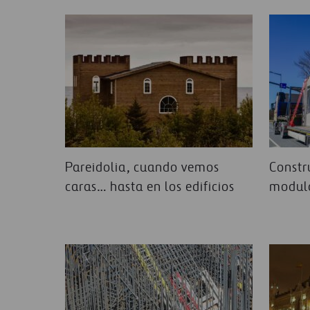
clave de esta especialización se la debemos, en g
ingeniero sin igual, al que denominamos Oficina T
más de 100 especialistas que comparten su experi
construyendo y planteando diseños más innovadore
nuestra sociedad.
Pareidolia, cuando vemos
Constr
caras… hasta en los edificios
modula