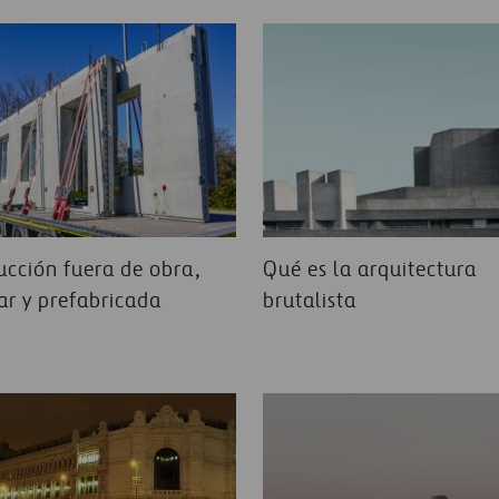
ran medida, a un equipo
Así se desplaza un e
écnica y se compone de
encia para poder seguir
La rehabilitación c
s y beneficiosos para
ucción fuera de obra,
Qué es la arquitectura
r y prefabricada
brutalista