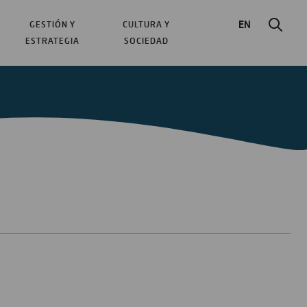
EN
GESTIÓN Y
CULTURA Y
ESTRATEGIA
SOCIEDAD
más leídos sobre edificación son:
bles para entender la construcción
: sobre mi experiencia formando nuevos