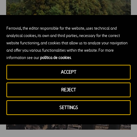
Ferrovial, the editor responsible for the website, uses technical and
Un maps para guiarnos en lugares remotos
analytical cookies, its own and third parties, necessary for the correct
que revolucionará la operación de líneas
website functioning, and cookies that allow us to analyze your navigation
de transmisión
and offer you various functionalities within the website. For more
information see our
política de cookies
.
ACCEPT
REJECT
SETTINGS