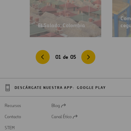
Com
El Salado, Colombia
cegu
01
de
05
DESCÁRGATE NUESTRA APP:
GOOGLE PLAY
Recursos
Blog
Abrir
en
Contacto
Canal Ético
una
Abrir
nueva
en
STEM
pestaña
una