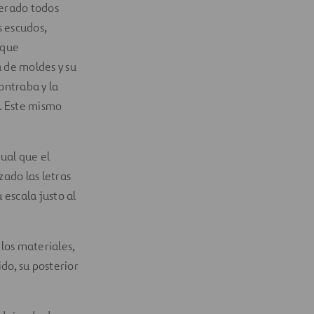
perado todos
s escudos,
 que
 de moldes y su
ontraba y la
. Este mismo
ual que el
zado las letras
escala justo al
 los materiales,
do, su posterior