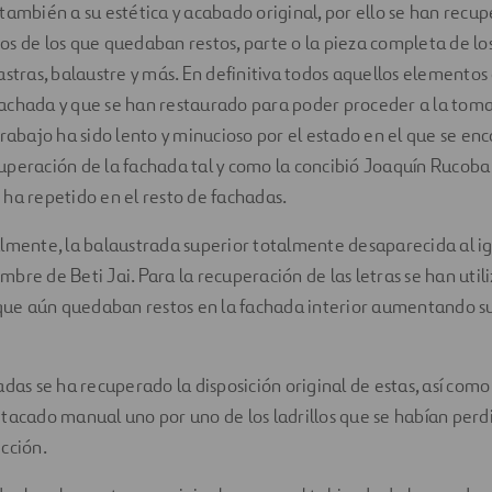
también a su estética y acabado original, por ello se han recu
s de los que quedaban restos, parte o la pieza completa de lo
astras, balaustre y más. En definitiva todos aquellos elementos
achada y que se han restaurado para poder proceder a la toma
trabajo ha sido lento y minucioso por el estado en el que se enc
uperación de la fachada tal y como la concibió Joaquín Rucoba
ha repetido en el resto de fachadas.
lmente, la balaustrada superior totalmente desaparecida al ig
bre de Beti Jai. Para la recuperación de las letras se han utili
 que aún quedaban restos en la fachada interior aumentando su 
adas se ha recuperado la disposición original de estas, así como
tacado manual uno por uno de los ladrillos que se habían perdi
cción.