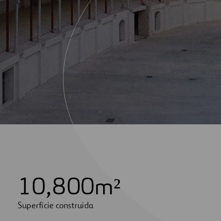
1
0
,
8
0
0
m²
Superficie construida