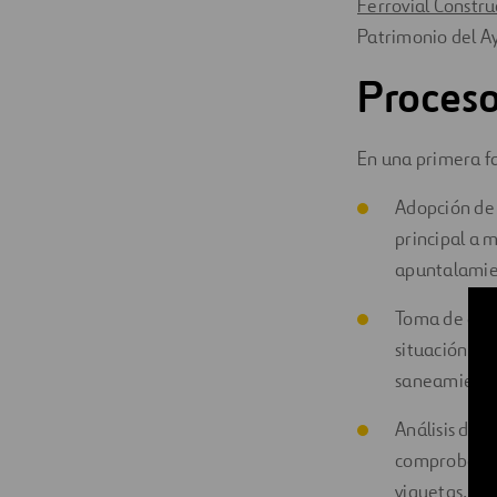
Ferrovial Constr
Patrimonio del A
Proceso
En una primera fa
Adopción de 
principal a 
apuntalamien
Toma de dato
situación de 
saneamiento
Análisis del 
comprobar lo
viguetas, mu