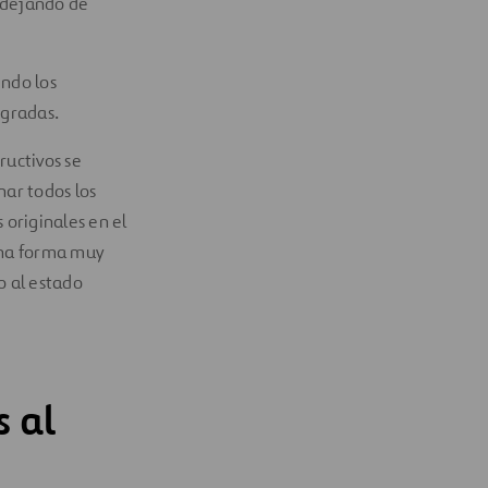
s dejando de
endo los
 gradas.
ructivos se
nar todos los
 originales en el
 una forma muy
o al estado
 al