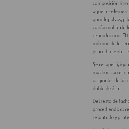
composición sino 
aquellos elemento
guardapolvos, pil
conformaban la f
reproducción. El 
máxima de la rec
procedimiento se 
Se recuperó, igua
machón con el nom
originales de las
doble de éstas.
Del resto de fach
procediendo al re
rejuntado y prote