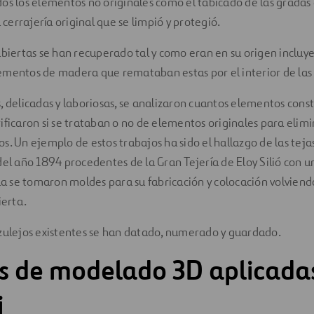
os los elementos no originales como el tabicado de las grada
a cerrajería original que se limpió y protegió.
ubiertas se han recuperado tal y como eran en su origen incluy
ementos de madera que remataban estas por el interior de las
, delicadas y laboriosas, se analizaron cuantos elementos const
ificaron si se trataban o no de elementos originales para elimi
s. Un ejemplo de estos trabajos ha sido el hallazgo de las tejas
del año 1894 procedentes de la Gran Tejería de Eloy Silió con
 la se tomaron moldes para su fabricación y colocación volviend
ierta.
azulejos existentes se han datado, numerado y guardado.
s de modelado 3D aplicadas
i