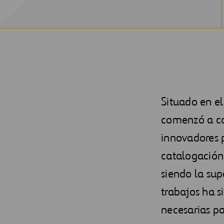
NEW
WINDOW
Situado en el
comenzó a con
innovadores p
catalogación
siendo la sup
trabajos ha s
necesarias pa