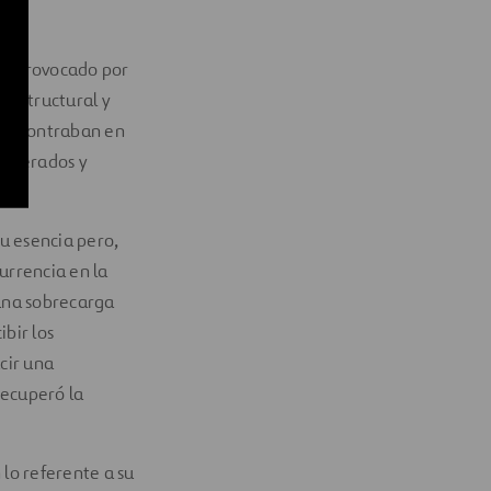
do provocado por
n estructural y
e encontraban en
cuperados y
su esencia pero,
urrencia en la
 una sobrecarga
bir los
cir una
recuperó la
 lo referente a su