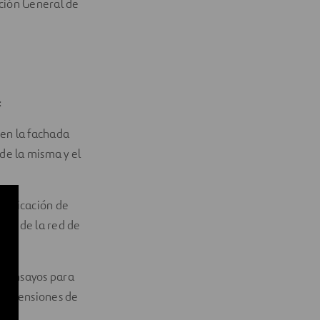
cción General de
:
en la fachada
de la misma y el
 indicación de
udio de la red de
 y ensayos para
y dimensiones de