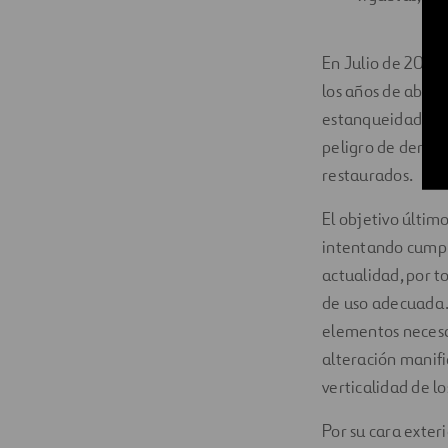
En Julio de 2016,
los años de aband
estanqueidad de l
peligro de derrum
restaurados.
El objetivo último
intentando cumpli
actualidad, por t
de uso adecuada. 
elementos necesa
alteración manifie
verticalidad de lo
Por su cara exter