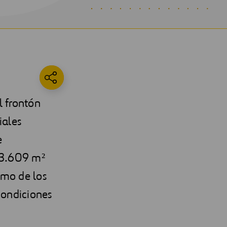
l frontón
iales
e
 3.609 m²
imo de los
 condiciones