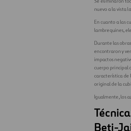
Se eliminaron tod
nuevo a la vista l
En cuanto a las c
lambrequines, el
Durante las obras
encontraron y ver
impactos negativo
cuerpo principal 
característica de
original de la cub
Igualmente, los 
Técnica
Beti-Ja