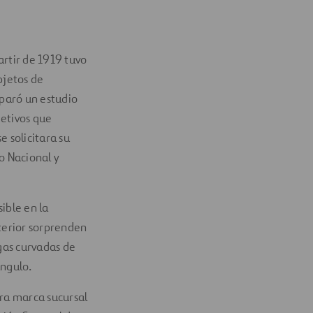
artir de 1919 tuvo
objetos de
paró un estudio
jetivos que
e solicitara su
o Nacional y
sible en la
nterior sorprenden
igas curvadas de
ángulo.
stra marca sucursal