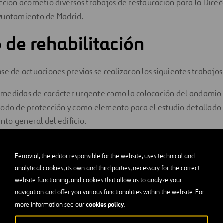
ucción
acometió diversos trabajos de restauración para la Dire
yuntamiento de Madrid.
 de rehabilitación
se de actuaciones previas se realizaron los siguientes trabajos
medidas de carácter urgente como la colocación del andamio 
modo de protección y como elemento para el estudio detallado 
to general del edificio.
s. Se realizó el levantamiento planimétrico y topográfico, con
estructura real, desplomes de muros, figuraciones, etc. y el est
Ferrovial, the editor responsible for the website, uses technical and
analytical cookies, its own and third parties, necessary for the correct
.
website functioning, and cookies that allow us to analyze your
estado de la estructura y la cimentación con ejecución de catas
navigation and offer you various functionalities within the website. For
cookies policy
more information see our
.
s niveles de apoyo de los muros de carga del edificio, estado 
ros y más.