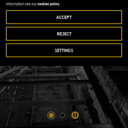
Enduring Growth
cookies policy
information see our
.
ACCEPT
VER MÁS
ABRIR
UNA
REJECT
NUEVA
VENTANA
SETTINGS