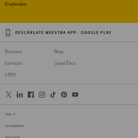
Empleados
DESCÁRGATE NUESTRA APP:
GOOGLE PLAY
Recursos
Blog
Contacto
Canal Ético
STEM
SAR
Abrir
en
una
Accesibilidad
nueva
pestaña
Aviso legal