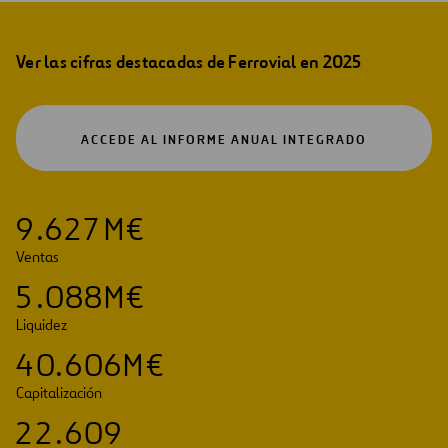
Ver las cifras destacadas de Ferrovial en 2025
ABRIR
ACCEDE AL INFORME ANUAL INTEGRADO
EN
UNA
NUEVA
PESTAÑA
9
.
6
2
7
M€
Ventas
5
.
0
8
8
M€
Liquidez
4
0
.
6
0
6
M€
Capitalización
2
2
.
6
0
9