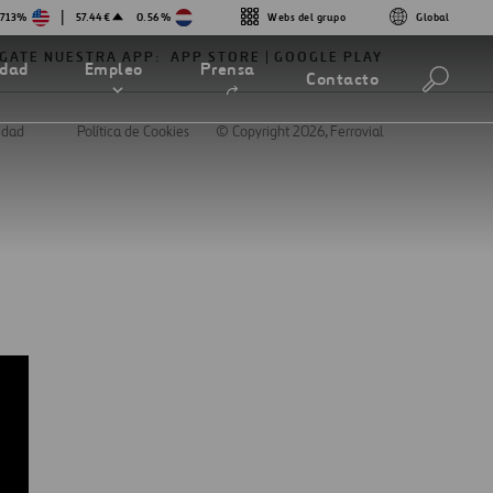
|
.713%
57.44€
0.56%
Webs del grupo
Global
GATE NUESTRA APP:
APP STORE
GOOGLE PLAY
Abrir
idad
Empleo
Prensa
Contacto
en
una
nueva
cidad
Política de Cookies
© Copyright 2026
, Ferrovial
pestaña