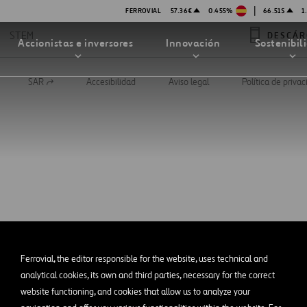
|
FERROVIAL
57.36€
0.455%
66.51$
1
STEM
DESCÁR
Accionistas e inversores
Innovación
Sostenibil
SAR
Accesibilidad
Aviso legal
Política de priva
Abrir
en
una
nueva
pestaña
TRATEGIA DE INNOVACIÓN
DAD
MPAÑÍA
PRESENTACIONES
enibilidad
Innovación en seguridad
Tecnologías
bilidad
stración
STEM
Ferrovial, the editor responsible for the website, uses technical and
ón
analytical cookies, its own and third parties, necessary for the correct
Proyectos Financiados
website functioning, and cookies that allow us to analyze your