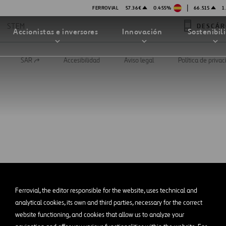
|
FERROVIAL
57.36€
0.455%
66.51$
1
STEM
DESCÁR
Accionistas e inversores
Innovación
Sostenibil
SAR
Accesibilidad
Aviso legal
Política de priva
Abrir
en
una
nueva
pestaña
TRATEGIA DE INNOVACIÓN
DAD
MPAÑÍA
PRESENTACIONES
enibilidad
Innovación en seguridad
Tecnologías
bilidad
stración
STEM
Ferrovial, the editor responsible for the website, uses technical and
ón
analytical cookies, its own and third parties, necessary for the correct
Proyectos Financiados
website functioning, and cookies that allow us to analyze your