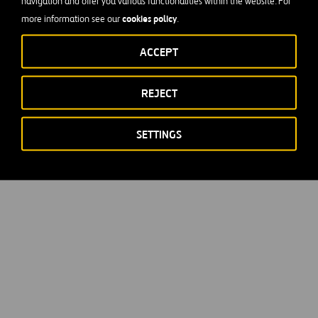
navigation and offer you various functionalities within the website. For
cookies policy
more information see our
.
ACCEPT
REJECT
SETTINGS