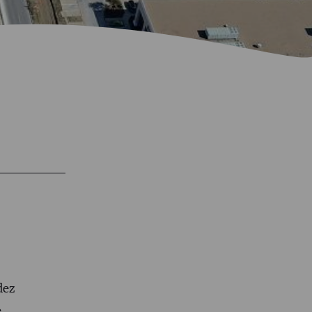
idez
.