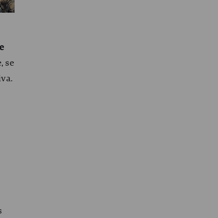
se
, se
iva.
s