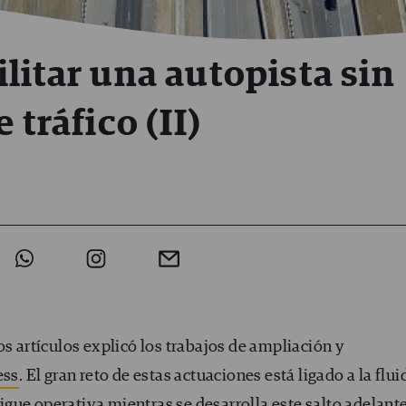
litar una autopista sin
 tráfico (II)
os artículos explicó los trabajos de ampliación y
ess
. El gran reto de estas actuaciones está ligado a la flu
 sigue operativa mientras se desarrolla este salto adelante