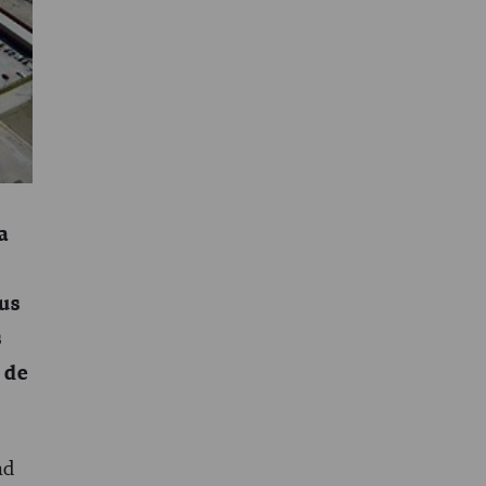
a
sus
s
 de
ad