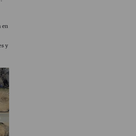
a en
es y