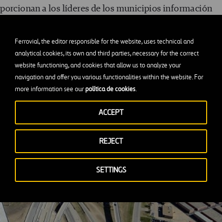
porcionan a los líderes de los municipios información
a de los electores.
Ferrovial, the editor responsible for the website, uses technical and
analytical cookies, its own and third parties, necessary for the correct
website functioning, and cookies that allow us to analyze your
navigation and offer you various functionalities within the website. For
more information see our
política de cookies
.
ACCEPT
REJECT
SETTINGS