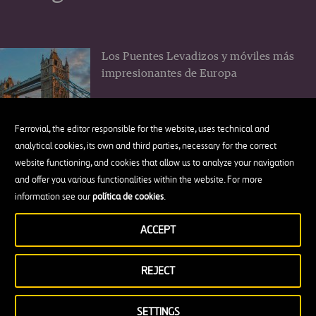
Los Puentes Levadizos y móviles más
impresionantes de Europa
Ferrovial, the editor responsible for the website, uses technical and
analytical cookies, its own and third parties, necessary for the correct
website functioning, and cookies that allow us to analyze your navigation
El muro New Jersey o cómo un trozo
and offer you various functionalities within the website. For more
de hormigón cambió la seguridad vial
information see our
política de cookies
.
ACCEPT
REJECT
7 lugares preciosos que visitar en la
maravillosa Costa Turquesa de
SETTINGS