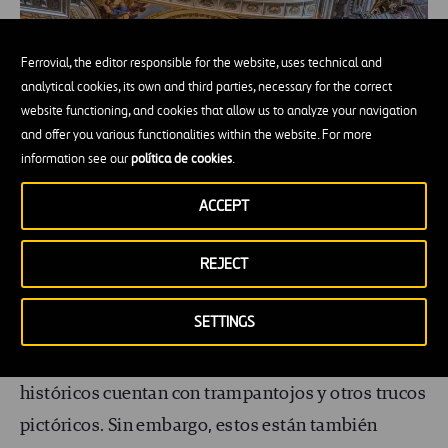
Ferrovial, the editor responsible for the website, uses technical and
analytical cookies, its own and third parties, necessary for the correct
website functioning, and cookies that allow us to analyze your navigation
and offer you various functionalities within the website. For more
information see our
política de cookies
.
ACCEPT
REJECT
Cúpula falsa de San Ignacio de Loyola.
Carmelo
Peciña
(Flickr).
SETTINGS
Numerosos palacios, iglesias y otros edificios
históricos cuentan con trampantojos y otros trucos
pictóricos. Sin embargo, estos están también