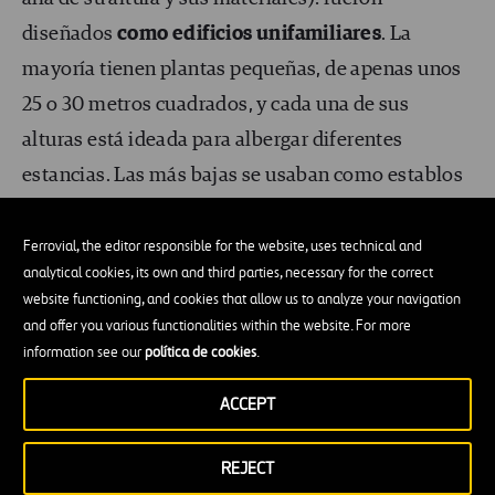
diseñados
como edificios unifamiliares
. La
mayoría tienen plantas pequeñas, de apenas unos
25 o 30 metros cuadrados, y cada una de sus
alturas está ideada para albergar diferentes
estancias. Las más bajas se usaban como establos
(hoy suelen ser talleres o garajes), las medias
como cocinas, comedores y salones y las más
Ferrovial, the editor responsible for the website, uses technical and
analytical cookies, its own and third parties, necessary for the correct
altas, como dormitorios.
website functioning, and cookies that allow us to analyze your navigation
and offer you various functionalities within the website. For more
information see our
política de cookies
.
ACCEPT
REJECT