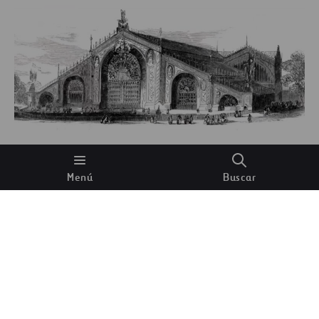
Veamos, teniendo en cuenta los criterios
Menú
Buscar
necesarios: no parece muy fácil de construir, ni
rápido de desmontar, ¿verdad? Y los diseños que le
siguen, no se alejan mucho de este. Y es que, la
ingeniería requerida para cumplir con los
requisitos del Comité, a la par que alzar un edificio
lo suficientemente amplio y diáfano para una Gran