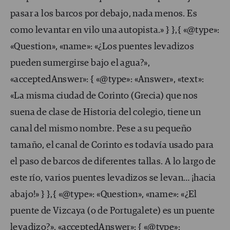
pasar a los barcos por debajo, nada menos. Es
como levantar en vilo una autopista.» } },{ «@type»:
«Question», «name»: «¿Los puentes levadizos
pueden sumergirse bajo el agua?»,
«acceptedAnswer»: { «@type»: «Answer», «text»:
«La misma ciudad de Corinto (Grecia) que nos
suena de clase de Historia del colegio, tiene un
canal del mismo nombre. Pese a su pequeño
tamaño, el canal de Corinto es todavía usado para
el paso de barcos de diferentes tallas. A lo largo de
este río, varios puentes levadizos se levan… ¡hacia
abajo!» } },{ «@type»: «Question», «name»: «¿El
puente de Vizcaya (o de Portugalete) es un puente
levadizo?», «acceptedAnswer»: { «@type»: