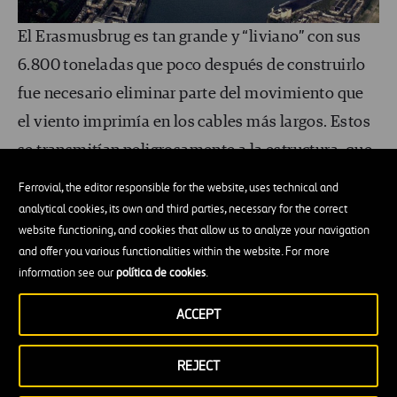
El Erasmusbrug es tan grande y “liviano” con sus
6.800 toneladas que poco después de construirlo
fue necesario eliminar parte del movimiento que
el viento imprimía en los cables más largos. Estos
se transmitían peligrosamente a la estructura, que
fue
reforzada con enormes amortiguadores
Ferrovial, the editor responsible for the website, uses technical and
similares a
los que se usan en antisismo
.
analytical cookies, its own and third parties, necessary for the correct
website functioning, and cookies that allow us to analyze your navigation
and offer you various functionalities within the website. For more
¿Dónde está el Puente Jacques-
information see our
política de cookies
.
Chaban-Delmas que levanta una
ACCEPT
autopista?
Mucho más al sur, en Francia, se encuentra
uno de
REJECT
los puentes levadizos más impresionantes