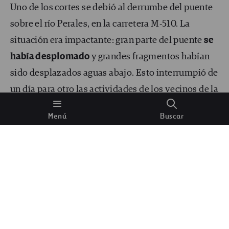
Uno de los cortes se debió al derrumbe del puente
sobre el río Perales, en la carretera M-510. La
situación era impactante: gran parte del puente
se
había desplomado
y grandes fragmentos habían
sido desplazados aguas abajo. Esto interrumpió de
un día para otro las actividades de los vecinos de la
zona y limitó enormemente su movilidad. Era
Menú
Buscar
necesario reestablecerlo con urgencia.
La Dirección General de Carreteras de la
Comunidad de Madrid nos eligió para actuar, y
para hacerlo rápido.
No contábamos con un
proyecto
ni nada en lo que basarnos, pero sí
sabíamos que teníamos que devolver esta