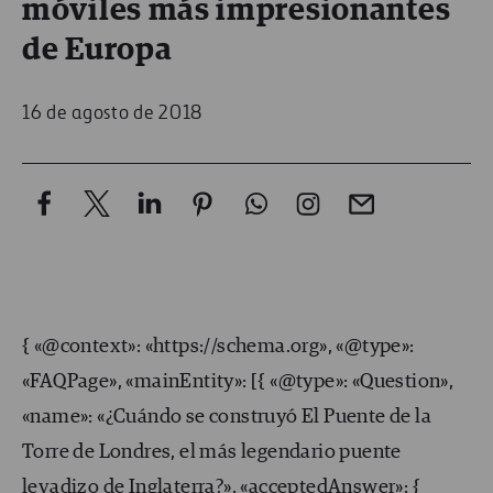
móviles más impresionantes
de Europa
16 de agosto de 2018
{ «@context»: «https://schema.org», «@type»:
«FAQPage», «mainEntity»: [{ «@type»: «Question»,
«name»: «¿Cuándo se construyó El Puente de la
Torre de Londres, el más legendario puente
levadizo de Inglaterra?», «acceptedAnswer»: {