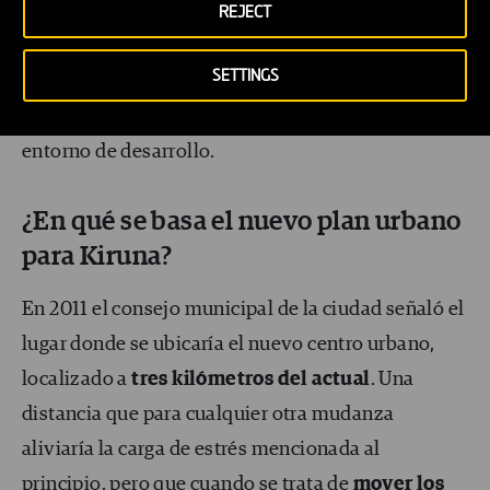
provocó la puesta en marcha de un proyecto de
REJECT
transformación urbana para reubicar las partes
SETTINGS
afectadas y mantener la primera ciudad sueca
diseñada expresamente teniendo en cuenta su
entorno de desarrollo.
¿En qué se basa el nuevo plan urbano
para Kiruna?
En 2011 el consejo municipal de la ciudad señaló el
lugar donde se ubicaría el nuevo centro urbano,
localizado a
tres kilómetros del actual
. Una
distancia que para cualquier otra mudanza
aliviaría la carga de estrés mencionada al
principio, pero que cuando se trata de
mover los