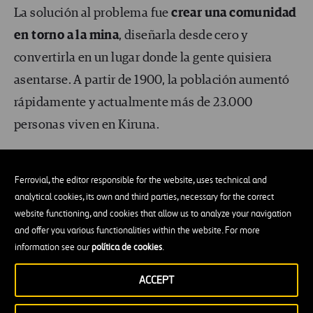
La solución al problema fue
crear una comunidad
en torno a la mina
, diseñarla desde cero y
convertirla en un lugar donde la gente quisiera
asentarse. A partir de 1900, la población aumentó
rápidamente y actualmente más de 23.000
personas viven en Kiruna.
Debido al
uso intensivo de la mina de hierro
, en
Ferrovial, the editor responsible for the website, uses technical and
la década de los años 70 el vecindario más cercano
analytical cookies, its own and third parties, necessary for the correct
tuvo que clausurarse para seguir extrayendo el
website functioning, and cookies that allow us to analyze your navigation
mineral y en 2006 se cerró completamente. Dos
and offer you various functionalities within the website. For more
information see our
política de cookies
.
años antes la empresa explotadora ya detectó que
habían empezado a aparecer
grietas en el centro
ACCEPT
de la ciudad
. Lo que hizo saltar las alarmas y