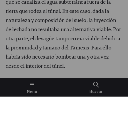
que se canaliza el agua subterránea fuera de la
tierra que rodea el túnel. En este caso, dada la
naturaleza y composición del suelo, la inyección
de lechada no resultaba una alternativa viable. Por
otra parte, el desagüe tampoco era viable debido a
la proximidad y tamaño del Támesis. Para ello,
habría sido necesario bombear una y otra vez
desde el interior del túnel.
Así, al final, tras considerar rigurosamente el coste,
la geología local y toda la tecnología disponible,
Menú
Buscar
Ferrovial tomó la decisión de emplear la
congelación del terreno para conseguir la mejora
del suelo más segura y sólida para el túnel de
Silvertown.