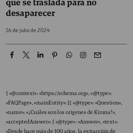
que se traslada para no
desaparecer
16 de julio de 2024
{ «@context»: «https://schema.org», «@type»:
«FAQPage», «mainEntity»: [{ «@type»: «Question»,
«name»: «¿Cuáles son los orígenes de Kiruna?»,
«acceptedAnswer»: { «@type»: «Answer», «text»:
«Desde hace más de 100 años, la extracción de