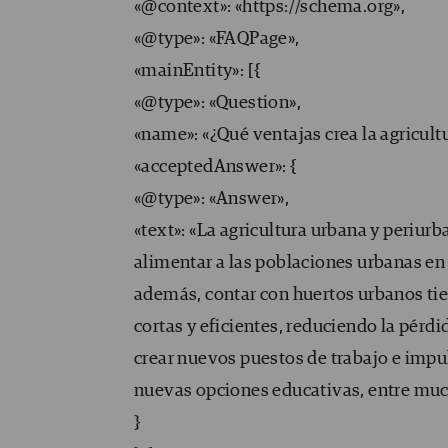
«@context»: «https://schema.org»,
«@type»: «FAQPage»,
«mainEntity»: [{
«@type»: «Question»,
«name»: «¿Qué ventajas crea la agricult
«acceptedAnswer»: {
«@type»: «Answer»,
«text»: «La agricultura urbana y periur
alimentar a las poblaciones urbanas en 
además, contar con huertos urbanos ti
cortas y eficientes, reduciendo la pérd
crear nuevos puestos de trabajo e impul
nuevas opciones educativas, entre muc
}