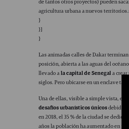
de tantos otros proyectos) pueden sacar
agricultura urbana a nuevos territorios.
}
}]
}
Las animadas calles de Dakar terminan 
posición, abierta a las aguas del océan
llevado a
la capital de Senegal
a crear
siglos. Pero ubicarse en un enclave tan
Una de ellas, visible a simple vista, es
desafíos urbanísticos únicos
debido a 
en 2018, el 35 % de la ciudad se dedica
años la población ha aumentado en más