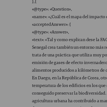
},{
«@type»: «Question»,
«name»: «¿Cuál es el mapa del impacto d
«acceptedAnswer»: {
«@type»: «Answer»,
«text»: «Tal y como explican dese la FAO
Senegal crea también un entorno más re
trata de una práctica que utiliza muy p
emisión de gases de efecto invernadero 
alimentos producidos a kilómetros de d
En Daegu, en la República de Corea, otr
temperatura de los edificios en los que
conseguido preservar la biodiversidad. Y
agricultura urbana ha contribuido a mant