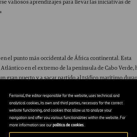
se valiosos aprendizajes para llevar las iniciativas de
»
en el punto más occidental de África continental. Esta
o Atlántico en el extremo de la península de Cabo Verde, 
 un gran puerto y a sacar partido al tráfico marítimo dura
 particular tiene también otras consecuencias.
Ferrovial, the editor responsible for the website, uses technical and
analytical cookies, its own and third parties, necessary for the correct
 la incapacidad de seguir creciendo. Dakar se enfrenta a
website functioning, and cookies that allow us to analyze your
que gran parte de la ciudad se encuentra en una penínsul
navigation and offer you various functionalities within the website. For
ba a terrenos cultivables; sin embargo, durante los últim
more information see our
política de cookies
.
 de un millón de personas y los nuevos vecinos han ido