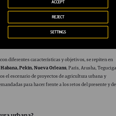
ACCEPT
 se dedicaba a los huertos.
REJECT
acios verdes y sus cultivos, el gobierno local ha lanzado
reación de huertos de agricultura urbana y periurbana. U
SETTINGS
para garantizar la seguridad alimentaria, crear nuevos
ación en temas medioambientales.
on diferentes características y objetivos, se repiten en
 Habana, Pekín, Nueva Orleans
, París, Arusha, Tegucig
os el escenario de proyectos de agricultura urbana y
mandadas para hacer frente a los retos del presente y de
tura urbana?