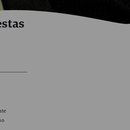
estas
nte
so