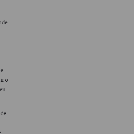
onde
ue
ir o
 en
 de
e