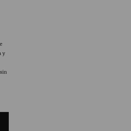
de
a y
 sin