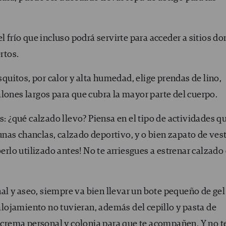
 frío que incluso podrá servirte para acceder a sitios d
rtos.
squitos, por calor y alta humedad, elige prendas de lino,
ones largos para que cubra la mayor parte del cuerpo.
: ¿qué calzado llevo? Piensa en el tipo de actividades q
unas chanclas, calzado deportivo, y o bien zapato de vest
erlo utilizado antes! No te arriesgues a estrenar calzado
nal y aseo, siempre va bien llevar un bote pequeño de gel
alojamiento no tuvieran, además del cepillo y pasta de
 crema personal y colonia para que te acompañen. Y no t