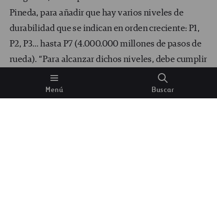
Pineda, para añadir que hay varios niveles de
durabilidad que se indican en orden creciente: P1,
P2, P3… hasta P7 (4.000.000 millones de pasos de
rueda). “Para alcanzar dichos niveles, debe cumplir
todos los valores mínimos exigidos a todas sus
Menú
Buscar
características de comportamiento. Es decir,
cumple los valores mínimos de las características
de comportamiento que definen una carretera
segura —y que ya hemos mencionado previamente
— a los 4.000.000 pasos de rueda”.» } }] }
Líneas continuas, marcas viales para separar
carriles y arcenes, delimitar zonas excluidas para
la circulación, pasos de cebra… Las señales sobre el