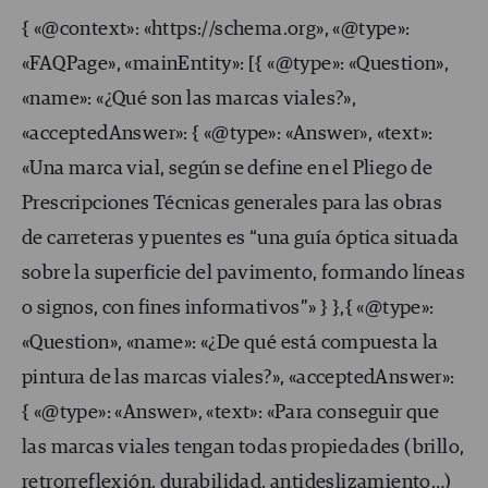
{ «@context»: «https://schema.org», «@type»:
«FAQPage», «mainEntity»: [{ «@type»: «Question»,
«name»: «¿Qué son las marcas viales?»,
«acceptedAnswer»: { «@type»: «Answer», «text»:
«Una marca vial, según se define en el Pliego de
Prescripciones Técnicas generales para las obras
de carreteras y puentes es “una guía óptica situada
sobre la superficie del pavimento, formando líneas
o signos, con fines informativos”» } },{ «@type»:
«Question», «name»: «¿De qué está compuesta la
pintura de las marcas viales?», «acceptedAnswer»:
{ «@type»: «Answer», «text»: «Para conseguir que
las marcas viales tengan todas propiedades (brillo,
retrorreflexión, durabilidad, antideslizamiento…)