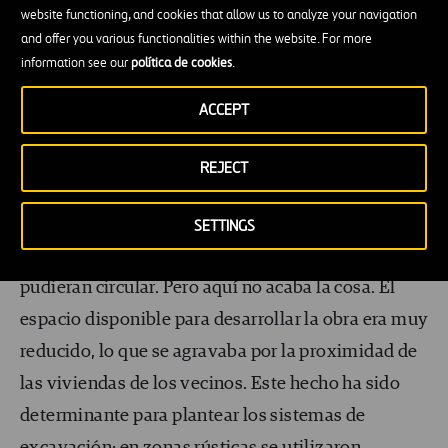
La situación geográfica: el reto técnico de la
website functioning, and cookies that allow us to analyze your navigation
and offer you various functionalities within the website. For more
construcción de la infraestructura
information see our
política de cookies
.
Desde el punto de vista técnico, el proyecto de
ACCEPT
construcción de la autovía Carrera 80 tampoco fue
una tarea sencilla. La
situación geográfica
de La
REJECT
Iguaná dificultaba las tareas de acceso de la
maquinaria y los vehículos del proyecto. Fue
SETTINGS
necesario construir rampas y caminos para que
pudieran circular. Pero aquí no acaba la cosa. El
espacio disponible para desarrollar la obra era muy
reducido, lo que se agravaba por la proximidad de
las viviendas de los vecinos. Este hecho ha sido
determinante para plantear los sistemas de