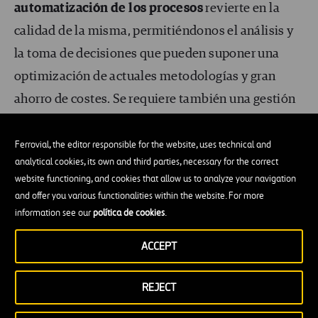
automatización de los procesos
revierte en la
calidad de la misma, permitiéndonos el análisis y
la toma de decisiones que pueden suponer una
optimización de actuales metodologías y gran
ahorro de costes. Se requiere también una gestión
de un
gran volumen de dato
s que requiere de
potentes
equipos
,
personal especializado
y un
Ferrovial, the editor responsible for the website, uses technical and
analytical cookies, its own and third parties, necessary for the correct
software
capaz de manejar toda esta información.
website functioning, and cookies that allow us to analyze your navigation
and offer you various functionalities within the website. For more
Reflexionando sobre lo mencionado en el párrafo
information see our
política de cookies
.
anterior, es probable que ciertos conceptos nos
ACCEPT
resulten familiares:
REJECT
“
gran volumen de datos”
,
“personal especializado y
un software capaz de manejar toda la