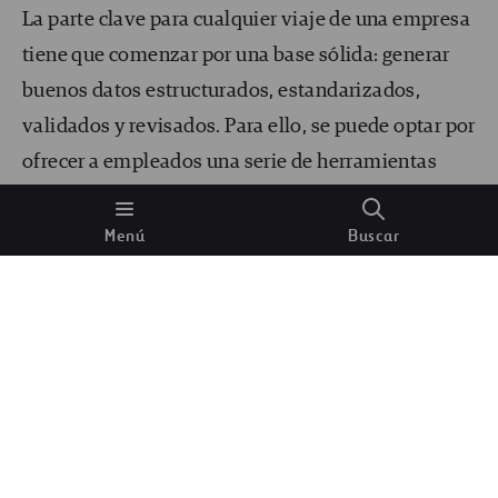
La parte clave para cualquier viaje de una empresa
tiene que comenzar por una base sólida: generar
buenos datos estructurados, estandarizados,
validados y revisados. Para ello, se puede optar por
ofrecer a empleados una serie de herramientas
estandarizadas para toda la compañía que facilite
esta tarea. En el caso de Ferrovial Construcción
Menú
Buscar
algunos de los ejemplos de estas herramientas son
inSite, un ERP basado en SAP que permite nutrir la
información financiera con datos de calidad.
También es importante facilitar la gestión de los
trabajadores, para ello se puede recurrir a
herramientas como
WorkDay
, y la prevención de
riesgos, con plataformas como
Cority
, una