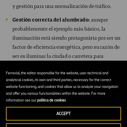
y gestión para una normalización de tráfico.
Gestión correcta del alumbrado:
aunque
probablemente el ejemplo más básico, la
iluminación está siendo protagonista por ser un
factor de eficiencia energética, pero su razón de
ser es iluminar la ciudad o carretera para
aumentar la visibilidad y disminuir los riesgos.
Ferrovial, the editor responsible for the website, uses technical and
Mantenimiento del alcantarillado:
por las
analytical cookies, its own and third parties, necessary for the correct
website functioning, and cookies that allow us to analyze your navigation
alcantarillas suben los niveles del agua, están
and offer you various functionalities within the website. For more
las canalizaciones del gas, la electricidad, las
information see our
política de cookies
.
telecomunicaciones,… si esto no estuviera bien
ACCEPT
mantenido, se pararía por completo la ciudad,
con todas sus consecuencias.