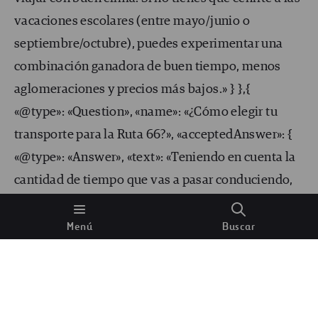
vacaciones escolares (entre mayo/junio o
septiembre/octubre), puedes experimentar una
combinación ganadora de buen tiempo, menos
aglomeraciones y precios más bajos.» } },{
«@type»: «Question», «name»: «¿Cómo elegir tu
transporte para la Ruta 66?», «acceptedAnswer»: {
«@type»: «Answer», «text»: «Teniendo en cuenta la
cantidad de tiempo que vas a pasar conduciendo,
la elección de tu medio de transporte es una
decisión importante. Primero debes valorar si
Menú
Buscar
quieres quedarte en alojamientos a lo largo del
camino o llevar una tienda y montarla en los
campings. Como alternativa, puedes alquilar o
incluso utilizar tu propia caravana/vehículo