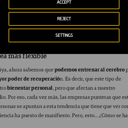
ACCEPT
l y cambiante. El cerebro necesita gran flexibilidad par
idades que llevamos a cabo a lo largo del día. Su ausenci
REJECT
ento o al estado de ánimo, que los cambios se te hagan
 por su ausencia.
SETTINGS
sea más flexible
iya, ahora sabemos que
podemos entrenar al cerebro
p
or poder de recuperació
n. Es decir, que este tipo de
tro
bienestar personal
, pero que afectan a nuestro
io. Por eso, cada vez más, las empresas punteras que es
personas se apuntan a esta tendencia que tiene que ver co
ciencia ha puesto de manifiesto. Pero, esto… ¿Cómo se h