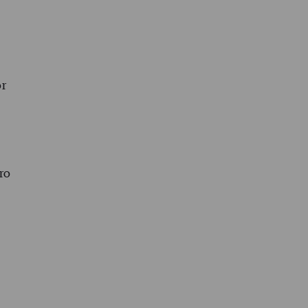
or
ro