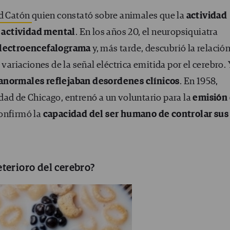
d Catón
quien constató sobre animales que la
actividad
a actividad mental
. En los años 20, el neuropsiquiatra
electroencefalograma
y, más tarde, descubrió la relació
 variaciones de la señal eléctrica emitida por el cerebro.
 anormales reflejaban desordenes clínicos
. En 1958,
idad de Chicago, entrenó a un voluntario para la
emisión
onfirmó la
capacidad del ser humano de controlar sus
terioro del cerebro?