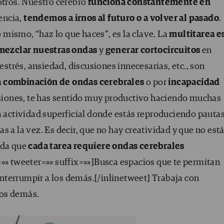
otros. Nuestro cerebro
funciona constantemente en
sencia,
tendemos a irnos al futuro o a volver al pasado
.
lo mismo, “haz lo que haces”, es la clave. La
multitarea e
mezclar nuestras ondas
y
generar cortocircuitos
en
estrés, ansiedad, discusiones innecesarias, etc., son
 combinación de ondas cerebrales
o por
incapacidad
asiones, te has sentido muy productivo haciendo muchas
a actividad superficial donde estás reproduciendo pauta
 a la vez. Es decir, que no hay creatividad y que no est
rda que
cada tarea requiere ondas cerebrales
x=»» tweeter=»» suffix=»»]Busca espacios que te permitan
interrumpir a los demás.[/inlinetweet] Trabaja con
los demás.