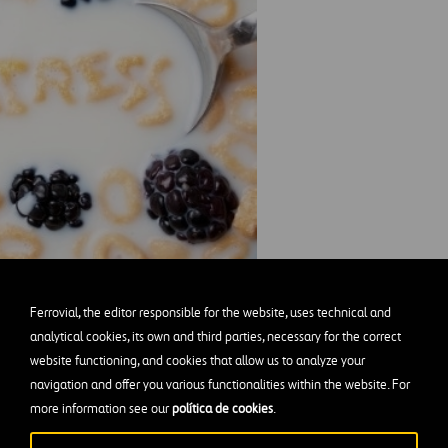
ño
, una
mala alimentación
o
hábitos poco saludables
,
Ferrovial, the editor responsible for the website, uses technical and
cerebral
. La pérdida de memoria, de la plasticidad cereb
analytical cookies, its own and third parties, necessary for the correct
website functioning, and cookies that allow us to analyze your
eza pueden afectar negativamente a nuestro bienestar
navigation and offer you various functionalities within the website. For
 porque
perdemos flexibilidad
y
capacidad de
more information see our
política de cookies
.
dos en todos los sentidos, consecuencia que no resulta 