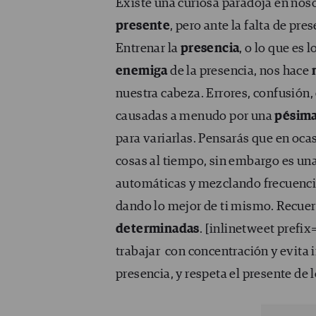
Existe una curiosa paradoja en nos
presente
, pero ante la falta de pre
Entrenar la
presencia
, o lo que es 
enemiga
de la presencia, nos hace
nuestra cabeza. Errores, confusión, 
causadas a menudo por una
pésima
para variarlas. Pensarás que en oc
cosas al tiempo, sin embargo es un
automáticas y mezclando frecuencias
dando lo mejor de ti mismo. Recue
determinadas
. [inlinetweet prefi
trabajar con concentración y evita 
presencia, y respeta el presente de 