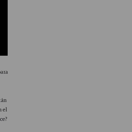
a
a
ara
tán
n el
ace?