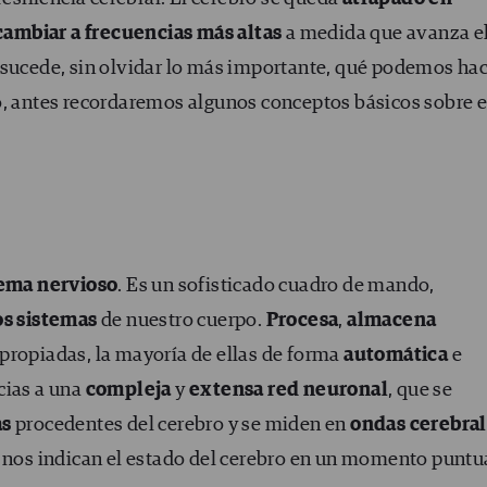
 cambiar a frecuencias más altas
a medida que avanza e
 sucede, sin olvidar lo más importante, qué podemos ha
o, antes recordaremos algunos conceptos básicos sobre e
tema nervioso
. Es un sofisticado cuadro de mando,
os sistemas
de nuestro cuerpo.
Procesa
,
almacena
propiadas, la mayoría de ellas de forma
automática
e
acias a una
compleja
y
extensa red neuronal
, que se
as
procedentes del cerebro y se miden en
ondas cerebra
s nos indican el estado del cerebro en un momento puntu