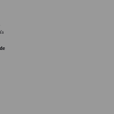
n
 Ya
 de