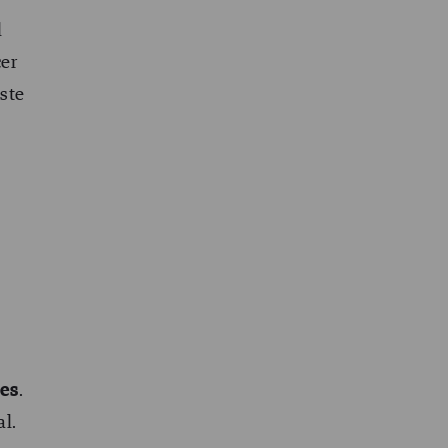
l
cer
ste
les
.
al.