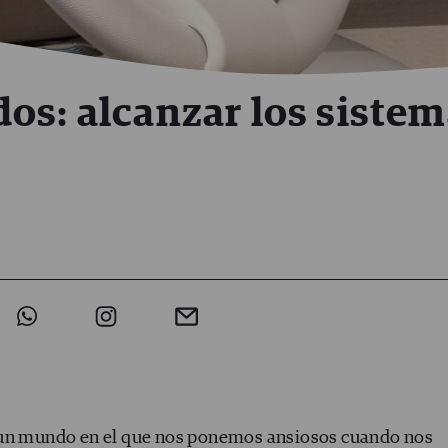
os: alcanzar los siste
 un mundo en el que nos ponemos ansiosos cuando nos