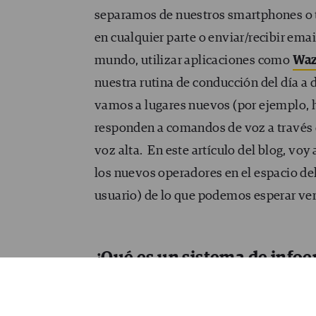
separamos de nuestros smartphones o t
en cualquier parte o enviar/recibir emai
mundo, utilizar aplicaciones como
Wa
nuestra rutina de conducción del día a
vamos a lugares nuevos (por ejemplo, h
responden a comandos de voz a través
voz alta.
En este artículo del blog, voy
los nuevos operadores en el espacio del
usuario) de lo que podemos esperar ver
¿Qué es un sistema de info
Según
Techopedia
,
Infoentretenimiento
término de la industria del automóvil 