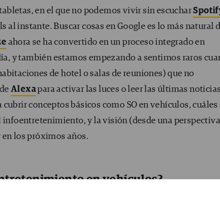
abletas, en el que no podemos vivir sin escuchar
Spotif
ls al instante. Buscar cosas en Google es lo más natural 
ze
ahora se ha convertido en un proceso integrado en
 día, y también estamos empezando a sentirnos raros cu
abitaciones de hotel o salas de reuniones) que no
 de
Alexa
para activar las luces o leer las últimas noticia
 a cubrir conceptos básicos como SO en vehículos, cuáles
 infoentretenimiento, y la visión (desde una perspectiv
 en los próximos años.
entretenimiento en vehículos?
 en Vehículos (IVI, por sus siglas en ingles)
es un
que hace referencia a sistemas en vehículos que combina