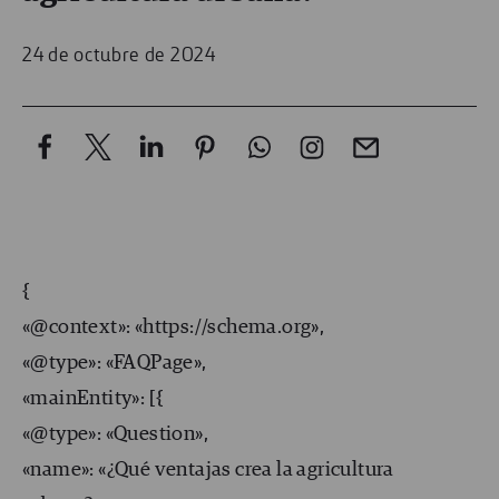
24 de octubre de 2024
{
«@context»: «https://schema.org»,
«@type»: «FAQPage»,
«mainEntity»: [{
«@type»: «Question»,
«name»: «¿Qué ventajas crea la agricultura