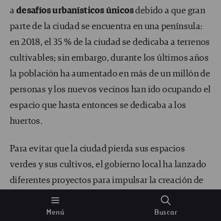
a
desafíos urbanísticos únicos
debido a que gran
parte de la ciudad se encuentra en una península:
en 2018, el 35 % de la ciudad se dedicaba a terrenos
cultivables; sin embargo, durante los últimos años
la población ha aumentado en más de un millón de
personas y los nuevos vecinos han ido ocupando el
espacio que hasta entonces se dedicaba a los
huertos.
Para evitar que la ciudad pierda sus espacios
verdes y sus cultivos, el gobierno local ha lanzado
diferentes proyectos para impulsar la creación de
huertos de agricultura urbana y periurbana. Uno de
ellos se basa en
la micro jardinería
para garantizar
Menú
Buscar