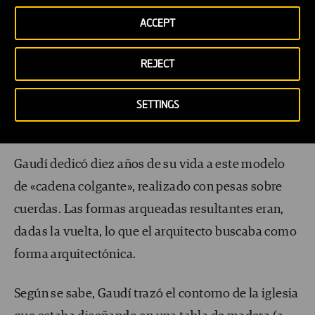
A Gaudí no le gustaba dibujar en exceso. No solo
ACCEPT
empleaba moldes sino que, en lugar de hacer
planos tradicionales, Gaudí ideó un complejo
REJECT
conjunto de
cadenas colgantes
que ató al techo
para diseñar el diseño de muchas de sus obras
SETTINGS
religiosas, como la propia Sagrada Familia.
Gaudí dedicó diez años de su vida a este modelo
de «cadena colgante», realizado con pesas sobre
cuerdas. Las formas arqueadas resultantes eran,
dadas la vuelta, lo que el arquitecto buscaba como
forma arquitectónica.
Según se sabe, Gaudí trazó el contorno de la iglesia