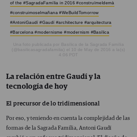
of the #SagradaFamília in 2016 #construïmeldemà
#construimoselmañana #WeBuildTomorrow
#AntoniGaudí #Gaudí #architecture #arquitectura
#Barcelona #modernisme #modernism #Basílica
Una foto publicada por Basílica de la Sagrada Família
(@basilicasagradafamilia) el 10 de May de 2016 a la(s)
4:06 PDT
La relación entre Gaudí y la
tecnología de hoy
El precursor de lo tridimensional
Por eso, y teniendo en cuenta la complejidad de las
formas de la Sagrada Familia, Antoni Gaudí