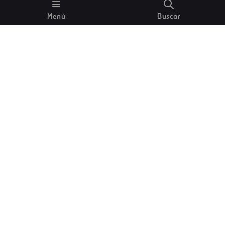
enseñanza. Las leyes de la nueva república las
Menú
Buscar
respaldaban”, explica Josenia Hervas y Heras en su
libro
‘Las mujeres de la Bauhaus: de lo
bidimensional al espacio total’
.