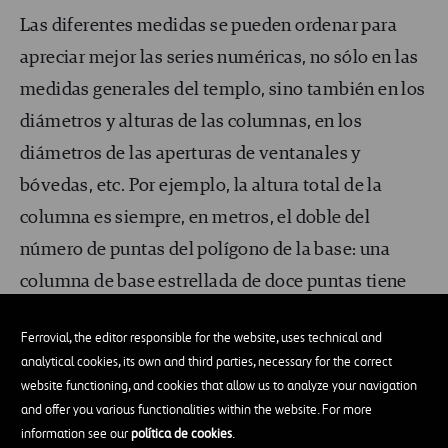
Las diferentes medidas se pueden ordenar para
apreciar mejor las series numéricas, no sólo en las
medidas generales del templo, sino también en los
diámetros y alturas de las columnas, en los
diámetros de las aperturas de ventanales y
bóvedas, etc. Por ejemplo, la altura total de la
columna es siempre, en metros, el doble del
número de puntas del polígono de la base: una
columna de base estrellada de doce puntas tiene
una altura total de 24 metros, una columna con
Ferrovial, the editor responsible for the website, uses technical and
base estrellada de ocho puntas mide 16 metros,
analytical cookies, its own and third parties, necessary for the correct
etc.
website functioning, and cookies that allow us to analyze your navigation
and offer you various functionalities within the website. For more
Las formas de unas cadenas colgantes inversas
information see our
política de cookies
.