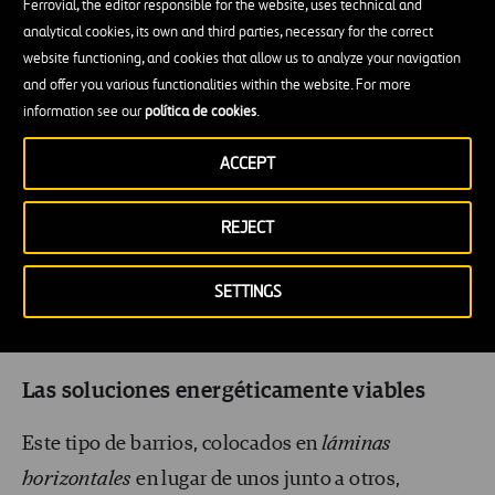
Ferrovial, the editor responsible for the website, uses technical and
plantas ya supone una altura considerable) tendría
analytical cookies, its own and third parties, necessary for the correct
que disponer de distintas secciones internas, o
website functioning, and cookies that allow us to analyze your navigation
and offer you various functionalities within the website. For more
alturas, que hiciesen las veces de barrios. Y esto
information see our
política de cookies
.
implica
todas las equipaciones necesarias
:
viviendas, lugares de ocio, cultivo, parques,
ACCEPT
tiendas…
REJECT
La diferencia con la actualidad es que, en lugar de
SETTINGS
vivir en el Distrito de Chamberí, lo haríamos en la
cota
de Chamberí.
Las soluciones energéticamente viables
Este tipo de barrios, colocados en
láminas
horizontales
en lugar de unos junto a otros,