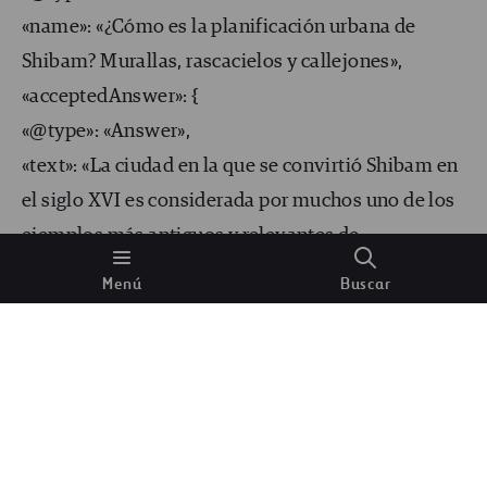
«name»: «¿Cómo es la planificación urbana de
Shibam? Murallas, rascacielos y callejones»,
«acceptedAnswer»: {
«@type»: «Answer»,
«text»: «La ciudad en la que se convirtió Shibam en
el siglo XVI es considerada por muchos uno de los
ejemplos más antiguos y relevantes de
planificación urbana basada en el principio de
Menú
Buscar
construcción vertical. La urbe se diseñó a partir de
un plan rectangular fortificado de calles estrechas
y plazas amplias.
Detrás de esta planificación hay varios factores. El
primero es geográfico y tiene mucho que ver con