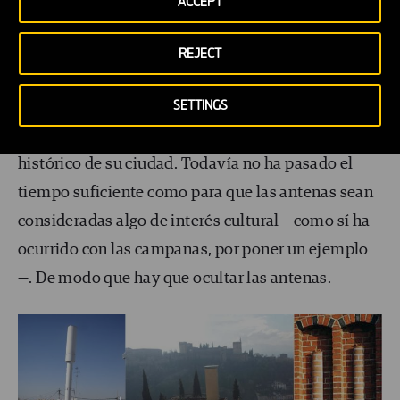
extrarradios de las ciudades pequeñas y que
ACCEPT
llegasen a entrar en las grandes.
REJECT
Por motivos obvios, esto no gustó a muchos
SETTINGS
colectivos, a los que no les resultaba agradable ver
las antenas sobre las azoteas del patrimonio
histórico de su ciudad. Todavía no ha pasado el
tiempo suficiente como para que las antenas sean
consideradas algo de interés cultural —como sí ha
ocurrido con las campanas, por poner un ejemplo
—. De modo que hay que ocultar las antenas.