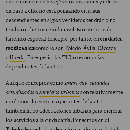
de defenderse de los ejércitos invasores y edifica
en base a ello, no está pensando en si sus
descendientes en siglos venideros tendrán o no
tendrán cobertura en el móvil. En este artículo
haremos especial hincapié, por tanto, en
ciudades
medievales
como lo son
Toledo,
Ávila
,
Cáceres
o
Úbeda
. En especial las TIC, o tecnologías
dependientes de las TIC.
Aunque conceptos como
smart city
,
ciudades
actualizadas
o
servicios urbanos
son relativamente
modernos, lo cierto es que antes de las TIC
también hubo adecuaciones urbanas para mejorar
los servicios a la ciudadanía. Pensemos en el
Toledo de mediados de siglo pasado, cuando hubo