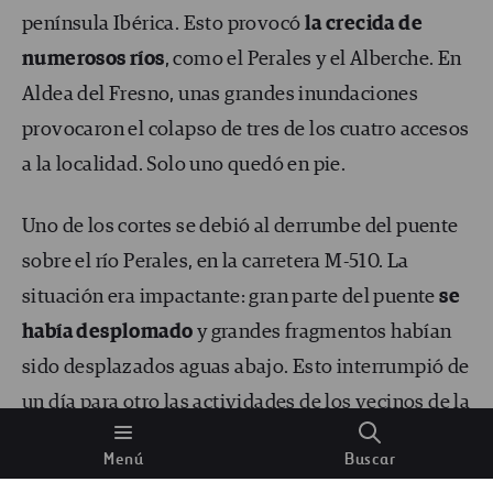
península Ibérica. Esto provocó
la crecida de
numerosos ríos
, como el Perales y el Alberche. En
Aldea del Fresno, unas grandes inundaciones
provocaron el colapso de tres de los cuatro accesos
a la localidad. Solo uno quedó en pie.
Uno de los cortes se debió al derrumbe del puente
sobre el río Perales, en la carretera M-510. La
situación era impactante: gran parte del puente
se
había desplomado
y grandes fragmentos habían
sido desplazados aguas abajo. Esto interrumpió de
un día para otro las actividades de los vecinos de la
zona y limitó enormemente su movilidad. Era
Menú
Buscar
necesario reestablecerlo con urgencia.