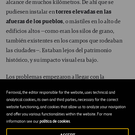
alcance de muchos kilómetros. De ahí que se
pudiesen instalar en
torres elevadas en las
afueras de los pueblos
, o mástiles en lo alto de
edificios altos —como eran los silos de grano,
también existentes en los campos que rodeaban
las ciudades—. Estaban lejos del patrimonio
histórico, y su impacto visual era bajo.
Los problemas empezaron a llegar con la
tecnología DCS a 1800 MHz, una variante del GSM.
Ferrovial, the editor responsible for the website, uses technical and
Aunque transmitía los datos a mucha más
analytical cookies, its own and third parties, necessary for the correct
velocidad, la antena tenía que estar mucho más
website functioning, and cookies that allow us to analyze your navigation
and offer you various functionalities within the website. For more
cerca de los teléfonos móviles. Eso hizo que las
information see our
política de cookies
.
torres de telefonía se desplazasen a los