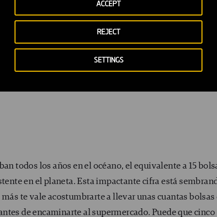
e no es capaz de consumir antes de su fecha de caducid
ACCEPT
demás gratuita
que te permite anunciar estos alimentos
REJECT
no pueda aprovecharlos. Da igual que se trate de un huev
á alguien ahí que esté encantado de aprovechar lo que a t
SETTINGS
ir la cantidad de comida desaprovechada
en el mundo
 conseguir comida gratis
?).
an todos los años en el océano, el equivalente a 15 bols
stente en el planeta. Esta impactante cifra está sembran
 más te vale acostumbrarte a llevar unas cuantas bolsas
he antes de encaminarte al supermercado. Puede que cinco