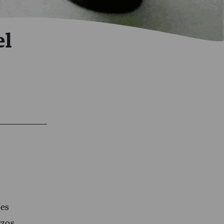
el
res
rzos