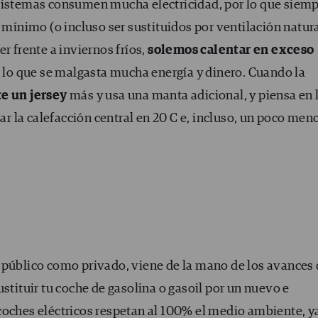
 sistemas consumen mucha electricidad, por lo que siem
 mínimo (o incluso ser sustituidos por ventilación natura
r frente a inviernos fríos,
solemos calentar en exceso
n lo que se malgasta mucha energía y dinero. Cuando la
e un jersey
más y usa una manta adicional, y piensa en 
car la calefacción central en 20 C e, incluso, un poco men
 público como privado, viene de la mano de los avances
stituir tu coche de gasolina o gasoil por un nuevo e
coches eléctricos respetan al 100% el medio ambiente, y