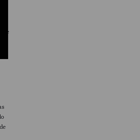
ad.
o
i te
 (y
as
do
 de