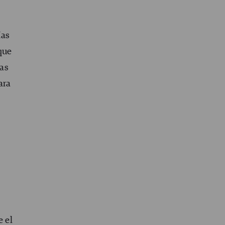
Has
que
cas
ara
e el