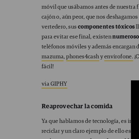
móvil que usábamos antes de nuestra 
cajón o, aún peor, que nos deshagamos 
vertedero, sus
componentes tóxicos
l
para evitar ese final, existen
numerosos
teléfonos móviles y además encargan 
mazuma
,
phones4cash
y
envirofone.
¡C
fácil!
via GIPHY
Reaprovechar la comida
Ya que hablamos de tecnología, es inneg
reciclar y un claro ejemplo de ello es la