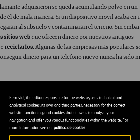
flamante adquisición se queda acumulando polvo en un
de él de mala manera. Si un dispositivo móvil acaba en 
legarán al subsuelo y contaminarán el terreno. Sin embar
 sitios web
que ofrecen dinero por nuestros antiguos
de
reciclarlos.
Algunas de las empresas más populares s
onseguir dinero para un teléfono nuevo nunca ha sido 
Ferrovial, the editor responsible for the website, uses technical and
analytical cookies, its own and third parties, necessary for the correct
website functioning, and cookies that allow us to analyze your
navigation and offer you various functionalities within the website. For
able pensar la gran utilidad de Internet cuando se trata
more information see our
política de cookies
.
 app
Olio.
Hasta el más organizado de los compradores