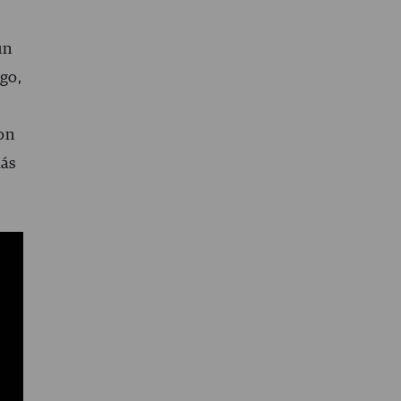
un
go,
on
más
 de