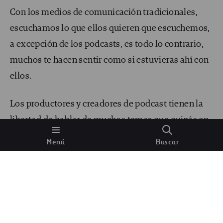
Con los medios de comunicación tradicionales,
escuchamos lo que ellos quieren que escuchemos,
a excepción de los podcasts, es todo lo contrario,
muchos te hacen sentir como si estuvieras ahí con
ellos.
Los productores y creadores de podcast tienen la
libertad de hablar de muchos temas que quizás en
otro medio, “no se vería bien”. Pueden ser ellos
Menú
Buscar
mismos, dar su opinión, crear polémica y algunas
veces hasta decir la verdad.
Cuando estás haciendo otra tarea, puedes escuchar
un podcast. Muchas personas lo hacen mientras se