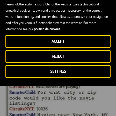
Ferrovial, the editor responsible for the website, uses technical and
destacaba por su capacidad para procesar el
analytical cookies, its own and third parties, necessary for the correct
lenguaje, entendiendo y respondiendo de manera
website functioning, and cookies that allow us to analyze your navigation
and offer you various functionalities within the website. For more
natural a las cuestiones que se le planteaban. Pero
information see our
política de cookies
.
fue además el primer bot en
prestar ayuda al
usuario
, siendo capaz de facilitar información
ACCEPT
sobre temas muy variados como horarios de cine,
REJECT
previsiones de clima o resultados deportivos.
SETTINGS