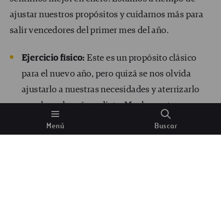
ajustar nuestros propósitos y cuidarnos más para
salir vencedores del primer mes del año.
Ejercicio físico:
Este es un propósito clásico
para el nuevo año, pero quizá se nos olvida
ajustarlo a nuestras necesidades y aterrizarlo
para hacerlo más realista. Mucha gente se pone
metas inalcanzables para empezar el año y
Menú
Buscar
poco a poco se va desanimando y frustrando al
ver que este año tampoco será su año
fit
. Pero
muchas veces se nos olvida encontrar por qué o
un objetivo que nos motive de verdad. La
realidad es que, quieras o no estar muy en
forma, está claro que es imprescindible