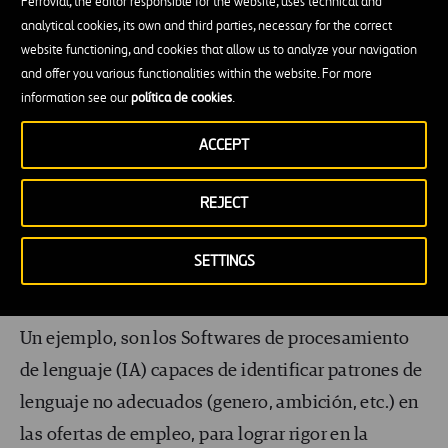
Ferrovial, the editor responsible for the website, uses technical and
respuestas y agendan citas con candidatos para las
analytical cookies, its own and third parties, necessary for the correct
siguientes fases. Además pueden facilitar la
website functioning, and cookies that allow us to analyze your navigation
atracción e información a potenciales candidatos, –
and offer you various functionalities within the website. For more
information see our
política de cookies
.
estando presentes en las webs de la empresa.
ACCEPT
Potenciar la selección de candidatos
respetando los criterios de rigor y
REJECT
fiabilidad, y permitiendo conocer algo más
al candidato
SETTINGS
Permitiendo mitigar la subjetividad y los sesgos.
Un ejemplo, son los Softwares de procesamiento
de lenguaje (IA) capaces de identificar patrones de
lenguaje no adecuados (genero, ambición, etc.) en
las ofertas de empleo, para lograr rigor en la