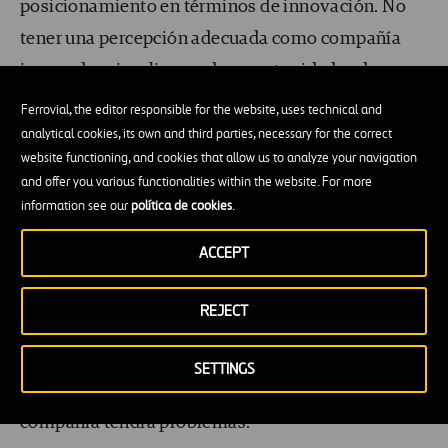
posicionamiento en términos de innovación. No
tener una percepción adecuada como compañía
innovadora implica perder oportunidades de
ventas, de alianzas o de atracción de talento, y
Ferrovial, the editor responsible for the website, uses technical and
termina por suponer una condena a la irrelevancia.
analytical cookies, its own and third parties, necessary for the correct
website functioning, and cookies that allow us to analyze your navigation
Las compañías adoptan distintas
estructuras para
and offer you various functionalities within the website. For more
asegurar la innovación
: algunas la
centralizan
,
information see our
política de cookies
.
otras la
distribuyen
, otras la convierten
en un
ACCEPT
mercado o holding
, pero en todas esas compañías
exitosas, parece haber un sustrato común, casi
REJECT
tautológico: las compañías innovadoras están
compuestas por personas innovadoras. Si eso no
SETTINGS
se cumple, la innovación no es sostenible, y la
compañía tendrá problemas.