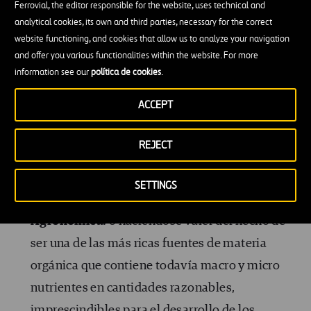
obligatoriamente pasar por el aumento del
Ferrovial, the editor responsible for the website, uses technical and
analytical cookies, its own and third parties, necessary for the correct
contenido de materia orgánica de los mismos. Es
website functioning, and cookies that allow us to analyze your navigation
exactamente en ese espectro de medida que la
and offer you various functionalities within the website. For more
aplicación controlada de
lodos de depuración
information see our
política de cookies
.
(Biosólidos)
encaja. La utilización de biosólidos
ACCEPT
como fertilizantes o correctivos para los suelos es
una técnica conocida y utilizada en los países
REJECT
desarrollados, presentándose como la más
sostenible de las soluciones a tres niveles:
SETTINGS
Agronómica:
o haciéndose valer del hecho de
ser una de las más ricas fuentes de materia
orgánica que contiene todavía macro y micro
nutrientes en cantidades razonables,
imprescindibles para el desarrollo de los