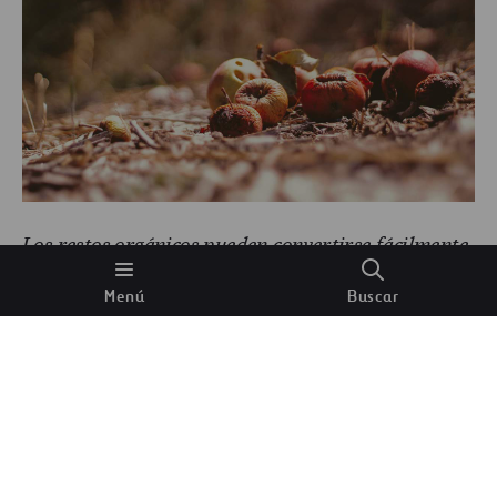
Los restos orgánicos pueden convertirse fácilmente
en compost
Menú
Buscar
El compostaje es el proceso de transformación de
estos materiales orgánicos en compost. En este
proceso entran en juego
elementos
descomponedores
, como lombrices, bacterias y
hongos, que son los encargados de convertir la