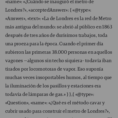
«name»: «¿Cuándo se inauguró el metro de
Londres?», «acceptedAnswer»: { «@type»:
«Answer», «text»: «La de Londres es la red de Metro
más antigua del mundo: se abrió al público en 1863
después de tres años de durísimos trabajos, toda
una proeza para la época. Cuando el primer día
subieron las primeras 38.000 personas en aquellos
vagones —algunos sin techo siquiera– todavía iban
tirados por locomotoras de vapor. Eso suponía
muchas veces insoportables humos, al tiempo que
la iluminación de los pasillos y estaciones era
todavía de lámparas de gas.» } },{ «@type»:
«Question», «name»: «¿Qué es el método cavar y
cubrir usado para construir el metro de Londres?»,