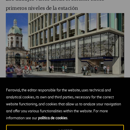
primeros niveles de la estación
Concepto artístico de la estación cuando esté
Ferrovial, the editor responsible for the website, uses technical and
analytical cookies, its own and third parties, necessary for the correct
terminada | Fuente: Crossrail
website functioning, and cookies that allow us to analyze your navigation
La llamada
Elizabeth Line
tiene diez nuevas
and offer you various functionalities within the website. For more
estaciones y se están renovando otras treinta ya
information see our
política de cookies
.
existentes. En
Farringdon
(que curiosamente era