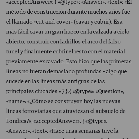
«acceptedAnswer»: { «@type»: «Answer», «text»: «El
método de construcción durante muchos años fue
el llamado «cut-and-cover» (cavar y cubrir). Esa
más fácil cavar un gran hueco en la calzada a cielo
abierto, construir con ladrillos el arco del falso
túnel y finalmente cubrir el resto con el material
previamente excavado. Esto hizo que las primeras
líneas no fueran demasiado profundas – algo que
sucede en las líneas más antiguas de las
principales ciudades.» } },{ «@type»: «Question»,
«name»: «¿Cómo se construyen hoy las nuevas
líneas ferroviarias que atraviesan el subsuelo de
Londres?», «acceptedAnswer»: { «@type»:
«Answer», «text»: «Hace unas semanas tuve la