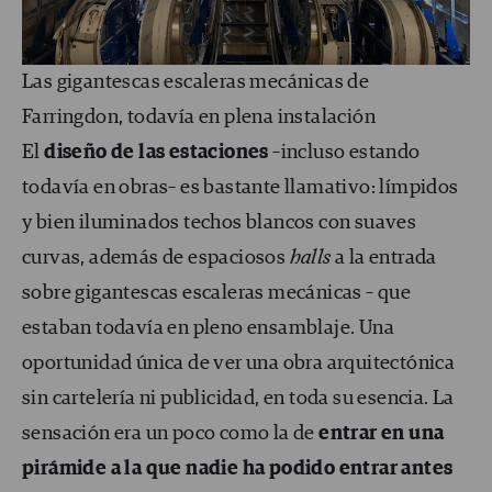
Las gigantescas escaleras mecánicas de
Farringdon, todavía en plena instalación
El
dise
ño de las estaciones
–incluso estando
todavía en obras– es bastante llamativo: límpidos
y bien iluminados techos blancos con suaves
curvas, además de espaciosos
halls
a la entrada
sobre gigantescas escaleras mecánicas – que
estaban todavía en pleno ensamblaje. Una
oportunidad única de ver una obra arquitectónica
sin cartelería ni publicidad, en toda su esencia. La
sensación era un poco como la de
entrar en una
pir
á
mide a la que nadie ha podido entrar antes