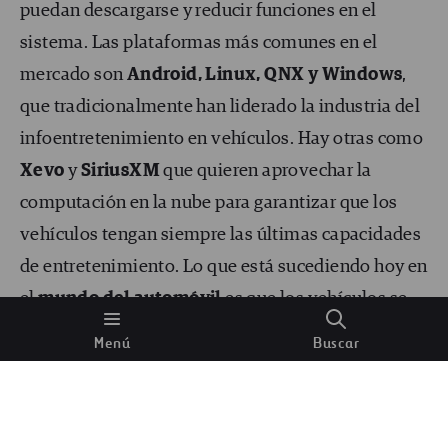
puedan descargarse y reducir funciones en el
sistema. Las plataformas más comunes en el
mercado son
Android, Linux, QNX y Windows
,
que tradicionalmente han liderado la industria del
infoentretenimiento en vehículos. Hay otras como
Xevo
y
SiriusXM
que quieren aprovechar la
computación en la nube para garantizar que los
vehículos tengan siempre las últimas capacidades
de entretenimiento.
Lo que está sucediendo hoy en
el
mundo del automóvil
es que los vehículos se
están volviendo cada vez más
conectados,
Menú
Buscar
autónomos, compartidos y eléctricos
. Ahora los
OEMs están totalmente sumergidos en la
implementación de tecnologías
HMI (interfaz