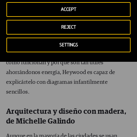
ACCEPT
Los jardines en la azotea para evitar
sobrecalentamiento, los túneles de viento para
REJECT
refrigerar, las paredes oscuras para captar calor, o
las marquesinas deberían ser elementos
SETTINGS
frecuentes en nuestra arquitectura. Si quieres saber
cómo funcionan y por qué son tan útiles
ahorrándonos energía, Heywood es capaz de
explicártelo con diagramas infantilmente
sencillos.
Arquitectura y diseño con madera,
de Michelle Galindo
Aunque en la mayoría de las ciudades se usan