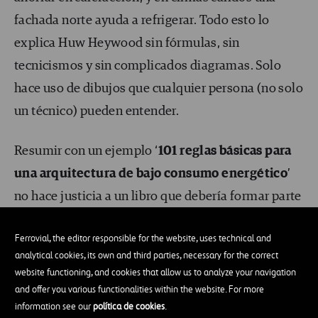
fachada norte ayuda a refrigerar. Todo esto lo
explica Huw Heywood sin fórmulas, sin
tecnicismos y sin complicados diagramas. Solo
hace uso de dibujos que cualquier persona (no solo
un técnico) pueden entender.
Resumir con un ejemplo ‘
101 reglas básicas para
una arquitectura de bajo consumo energético
’
no hace justicia a un libro que debería formar parte
de la educación básica de todo arquitecto que
Ferrovial, the editor responsible for the website, uses technical and
busque un futuro mejor para el planeta. De hecho,
analytical cookies, its own and third parties, necessary for the correct
los conceptos universales de este libro deberían
website functioning, and cookies that allow us to analyze your navigation
ser tenidos en cuenta en las futuras construcciones
and offer you various functionalities within the website. For more
information see our
política de cookies
.
y el consumo energético caería en picado.