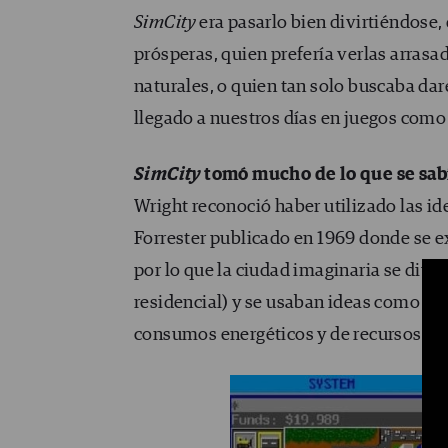
SimCity
era pasarlo bien divirtiéndose
prósperas, quien prefería verlas arrasa
naturales, o quien tan solo buscaba dar
llegado a nuestros días en juegos com
SimCity
tomó mucho de lo que se sabí
Wright reconoció haber utilizado las i
Forrester publicado en 1969 donde se e
por lo que la ciudad imaginaria se divid
residencial) y se usaban ideas como la d
consumos energéticos y de recursos.