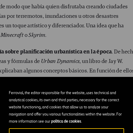
, de modo que había quien disfrutaba creando ciudades
das por terremotos, inundaciones u otros desastres
es un toque artístico y diferenciador. Una idea que ha
o
Minecraft
o
Skyrim.
a sobre planificación urbanística en la época
. De hec
deas y fórmulas de
Urban Dynamics
, un libro de Jay W.
xplicaban algunos conceptos básicos. En función de ello
ía en zonas de diferentes tipos (industrial, comercial,
ensidad urbanística, la capacidad de las carreteras y los
Ferrovial, the editor responsible for the website, uses technical and
analytical cookies, its own and third parties, necessary for the correct
website functioning, and cookies that allow us to analyze your
navigation and offer you various functionalities within the website. For
more information see our
política de cookies
.