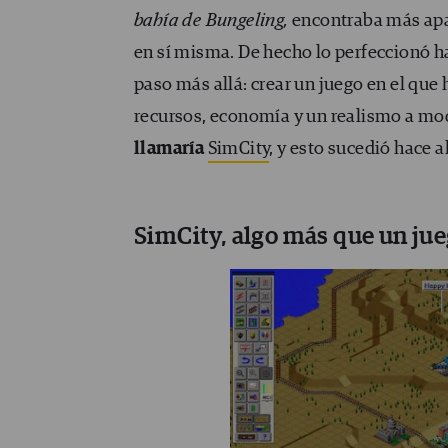
bahí
a de Bungeling,
encontraba más apas
en sí misma. De hecho lo perfeccionó ha
paso más allá: crear un juego en el que 
recursos, economía y un realismo a mod
llamaría
SimCity
, y esto sucedió hace
SimCity, algo más que un ju