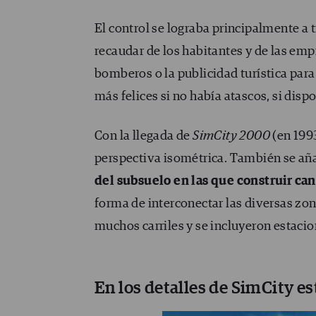
El control se lograba principalmente a 
recaudar de los habitantes y de las emp
bomberos o la publicidad turística par
más felices si no había atascos, si dis
Con la llegada de
SimCity 2000
(en 199
perspectiva isométrica. También se añ
del subsuelo en las que construir can
forma de interconectar las diversas zon
muchos carriles y se incluyeron estacio
En los detalles de SimCity es