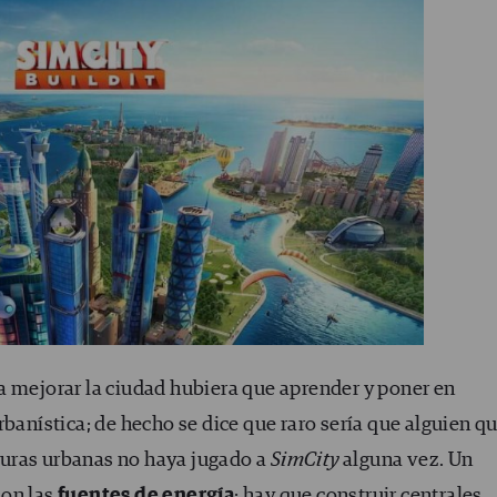
a mejorar la ciudad hubiera que aprender y poner en
rbanística; de hecho se dice que raro sería que alguien q
ucturas urbanas no haya jugado a
SimCity
alguna vez. Un
son las
fuentes de energía
: hay que construir centrales