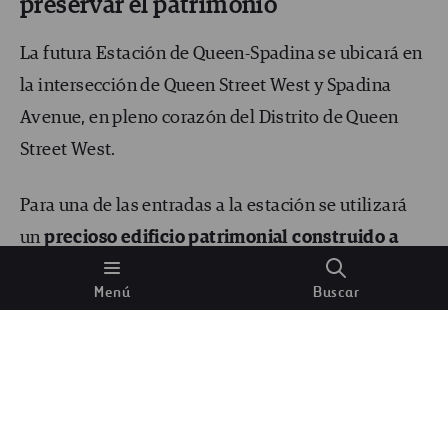
preservar el patrimonio
La futura Estación de Queen-Spadina se ubicará en
la intersección de Queen Street West y Spadina
Avenue, en pleno corazón del Distrito de Queen
Street West.
Para una de las entradas a la estación se utilizará
un
precioso edificio patrimonial construido a
principios del siglo XX
. Este edificio presenta un
Menú
Buscar
exterior de ladrillo rojo, columnas de piedra de
inspiración clásica, elementos ornamentales como
canecillos decorativos de piedra y tres tipos
diferentes de cornisas.