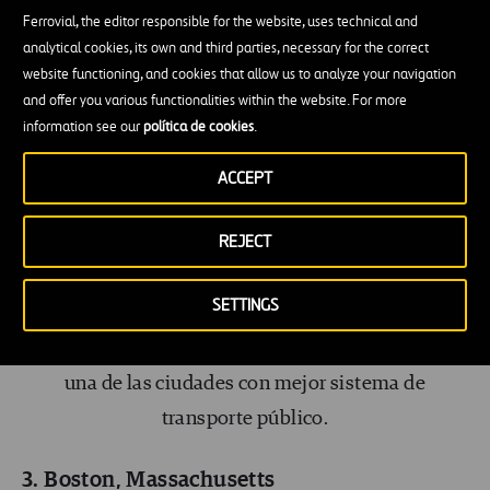
opera un sistema de autobuses y trenes de
Ferrovial, the editor responsible for the website, uses technical and
cercanías.
analytical cookies, its own and third parties, necessary for the correct
website functioning, and cookies that allow us to analyze your navigation
and offer you various functionalities within the website. For more
information see our
política de cookies
.
ACCEPT
REJECT
SETTINGS
El histórico tranvía de San Francisco, el símbolo de
una de las ciudades con mejor sistema de
transporte público.
3. Boston, Massachusetts