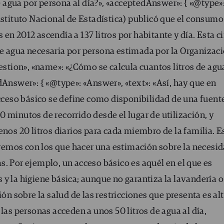
agua por persona al día?», «acceptedAnswer»: { «@type»
nstituto Nacional de Estadística) publicó que el consumo
n 2012 ascendía a 137 litros por habitante y día. Esta ci
e agua necesaria por persona estimada por la Organizac
uestion», «name»: «¿Cómo se calcula cuantos litros de agu
dAnswer»: { «@type»: «Answer», «text»: «Así, hay que en
Acceso básico se define como disponibilidad de una fuent
 minutos de recorrido desde el lugar de utilización, y
enos 20 litros diarios para cada miembro de la familia. E
emos con los que hacer una estimación sobre la necesi
. Por ejemplo, un acceso básico es aquél en el que es
y la higiene básica; aunque no garantiza la lavandería o
ión sobre la salud de las restricciones que presenta es alt
las personas acceden a unos 50 litros de agua al día,