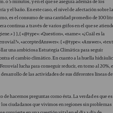
m. o 5 minutos, y en el que se asegura además de los
a y el baño. En este caso, el nivel de afectación sobre l
timo, es el consumo de una cantidad promedio de 100 lit
a continua a través de varios grifos en el que se atiend
ene.» } },{ «@type»: «Question», «name»: «¿Cuál es la
errovial?», «acceptedAnswer»: { «@type»: «Answer», «text
lar una ambiciosa Estrategia Climática para seguir
ontra el cambio climático. En cuanto a la huella hidráuli
errovial lucha para conseguir reducir, en torno al 20%, e
 desarrollo de las actividades de sus diferentes líneas de
 de hacernos preguntas como ésta. La verdad es que es
 los ciudadanos que vivimos en regiones sin problemas
se convierte en una cuestión vital en el día a día de