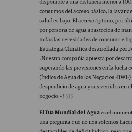
disponible a una distancia menor a 100
consumos del acceso básico, la lavanderí
salud es bajo. El acceso óptimo, por úl
por persona de agua abastecida de maner
todas las necesidades de consumo e higi
Estrategia Climática desarrollada por F
«Nuestra compañía apuesta por desarrol
superando las previsiones en la lucha c
(Índice de Agua de los Negocios -BWI-) F
desperdicio de agua y sus vertidos en el
negocio.» } }] }
El
Día Mundial del Agua
es el momento
una pregunta que no nos solemos hacer
destacables de déficit hídrico, pero que 