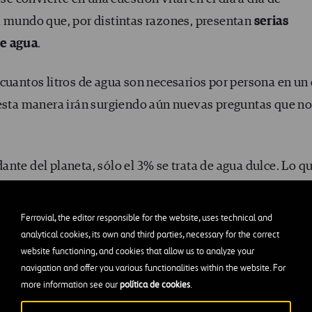
l mundo que, por distintas razones, presentan
serias
de agua
.
cuantos litros de agua son necesarios por persona en un 
 esta manera irán surgiendo aún nuevas preguntas que n
nte del planeta, sólo el 3% se trata de agua dulce. Lo q
e minúsculo,
sólo el 1% está disponible para beber.
Ferrovial, the editor responsible for the website, uses technical and
analytical cookies, its own and third parties, necessary for the correct
website functioning, and cookies that allow us to analyze your
navigation and offer you various functionalities within the website. For
more information see our
política de cookies
.