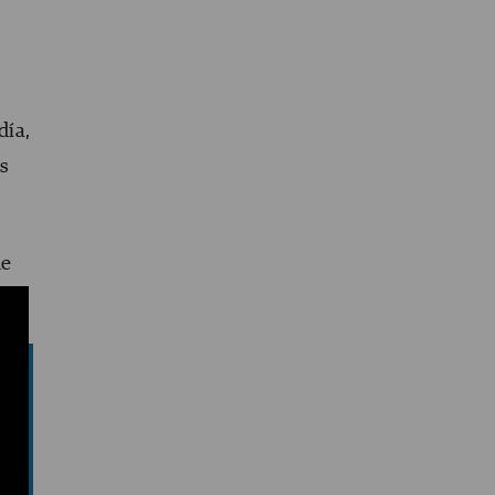
día,
os
ue