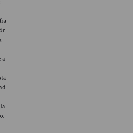
:
fra
ión
a
e a
sta
dad
 la
o.