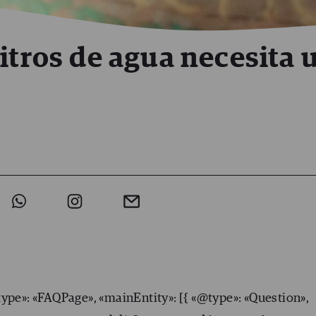
itros de agua necesita 
type»: «FAQPage», «mainEntity»: [{ «@type»: «Question»,