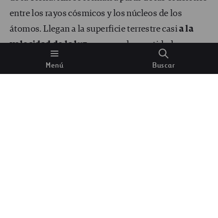
entre los rayos cósmicos y los núcleos de los
átomos. Llegan a la superficie terrestre casi
a la
velocidad de la luz
y en grandes cantidades: se
calcula que caen unos 10 000 por segundo en cada
Menú
Buscar
metro cuadrado.