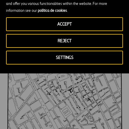
and offer you various functionalities within the website. For more
de datos no eran nada habituales. Pero
John Snow
information see our
política de cookies
.
entendió que eran la mejor manera de
ACCEPT
investigar el brote
.
REJECT
SETTINGS