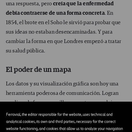
una respuesta, pero
creía que la enfermedad
debía contraerse de una forma concreta
. En
1854, el brote en el Soho le sirvió para probar que
sus ideas no estaban desencaminadas. Y para
cambiar la forma en que Londres empezó a tratar
su salud pública.
El poder de un mapa
Los datos y su visualización gráfica son hoy una
herramienta poderosa de comunicación. Logran
explicar de forma sencilla conceptos complejos.
Representar en una imagen cientos de números,
Ferrovial, the editor responsible for the website, uses technical and
dotando de sentido a cifras incomprensibles. En
analytical cookies, its own and third parties, necessary for the correct
website functioning, and cookies that allow us to analyze your navigation
1854, la recopilación, el análisis y la visualización