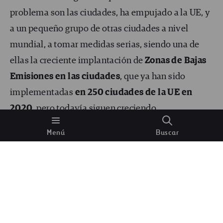
problema son las ciudades, ha empujado a la UE, y
a un pequeño grupo de otras ciudades a nivel
mundial, a tomar medidas serias, siendo una de
ellas la creciente implantación de
Zonas de Bajas
Emisiones en las ciudades
, que ya han sido
implementadas
en 250 ciudades de la UE en
2020
, pero todavía siguen creciendo.
Menú
Buscar
En España, la Ley de Cambio Climático y
Transición Energética publicada el 21 de mayo de
2021 establece que todos los municipios españoles
con una población superior a 20.000 habitantes,
que excedan los límites de polución fijados,
deben
implementar planes de movilidad urbana