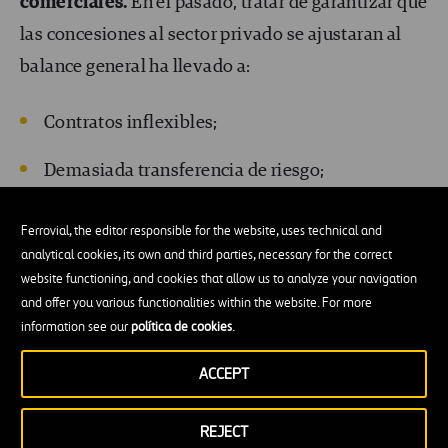
comerciales.
En el pasado, tratar de garantizar que
las concesiones al sector privado se ajustaran al
balance general ha llevado a:
Contratos inflexibles;
Demasiada transferencia de riesgo;
Falta de colaboración.
Ferrovial, the editor responsible for the website, uses technical and
analytical cookies, its own and third parties, necessary for the correct
Sin esas restricciones, los modelos de negocio
website functioning, and cookies that allow us to analyze your navigation
pueden incluir elementos no comunes en las
and offer you various functionalities within the website. For more
information see our
política de cookies
.
asociaciones público-privadas, como:
ACCEPT
La propiedad privada y pública conjunta crea
incentivos en consonancia
REJECT