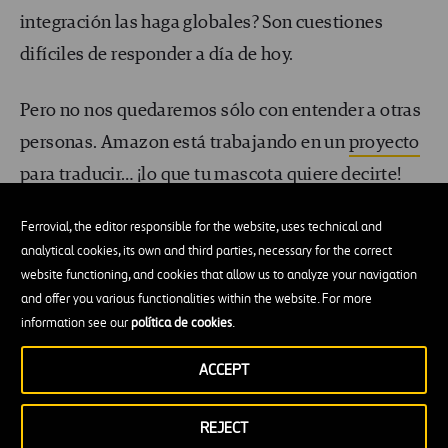
integración las haga globales? Son cuestiones
difíciles de responder a día de hoy.
Pero no nos quedaremos sólo con entender a otras
personas. Amazon está trabajando en un
proyecto
para traducir… ¡lo que tu mascota quiere decirte!
Ferrovial, the editor responsible for the website, uses technical and
via GIPHY
analytical cookies, its own and third parties, necessary for the correct
website functioning, and cookies that allow us to analyze your navigation
Por no hablar de la gran implementación de los
and offer you various functionalities within the website. For more
emojis, una especie de esperanto de nuestra
information see our
política de cookies
.
época.
A día de hoy podemos transmitir
ACCEPT
emociones, sensaciones o sentimientos con el uso
de alguno de estos símbolos. Como Digital
REJECT
Manager de Ferrovial los utilizo con frecuencia