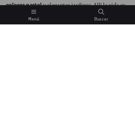
colores pastel
y elegantes jardines. Allí la vida es
ordenada y no hay espacio para el caos.
Menú
Buscar
Captura de imagen de la película Eduardo Manos
Tijeras.