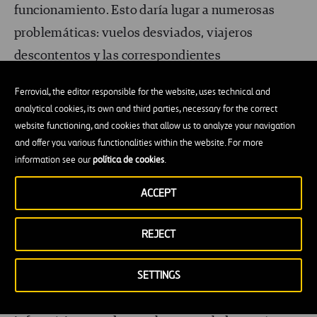
funcionamiento. Esto daría lugar a numerosas
problemáticas: vuelos desviados, viajeros
descontentos y las correspondientes
consecuencias económicas.
Ferrovial, the editor responsible for the website, uses technical and
analytical cookies, its own and third parties, necessary for the correct
En otras zonas del aeropuerto, perder
website functioning, and cookies that allow us to analyze your navigation
temporalmente el acceso a la electricidad no sería
and offer you various functionalities within the website. For more
information see our
política de cookies
.
tan grave. Pensemos, por ejemplo, en los
mostradores de
check-in
: si algunos dejasen de
ACCEPT
funcionar, se formarían largas colas y habría
retrasos, pero el aeropuerto podría seguir
REJECT
operando. Sin embargo, sin las luces de
SETTINGS
balizamiento de la pista, los aviones
no podrían
aterrizar por la noche
. Y sin los sistemas