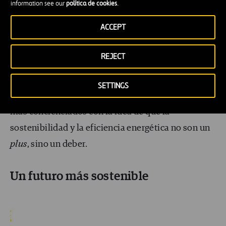
information see our
política de cookies
.
de mercado para encontrar proveedores que
ACCEPT
pudiesen
ofrecer la documentación necesaria
para conseguir los créditos. Sin embargo, estas
REJECT
tareas de concienciación tienen sus beneficios, ya
que favorecen que nuestras buenas prácticas
SETTINGS
tengan influencia en el entorno. Cada vez estamos
más concienciados con la idea de que la
sostenibilidad y la eficiencia energética no son un
plus
, sino un deber.
Un futuro más sostenible