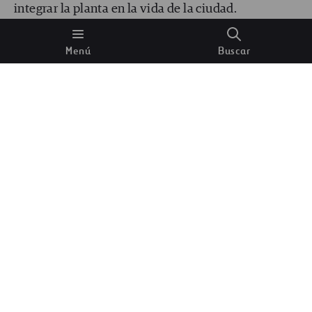
integrar la planta en la vida de la ciudad.
Menú
Buscar
Una joven recorre uno de los senderos de
CopenHill. Imagen de Laurian Ghinitoiu, cedida
por BIG – Bjarke Ingels Group.