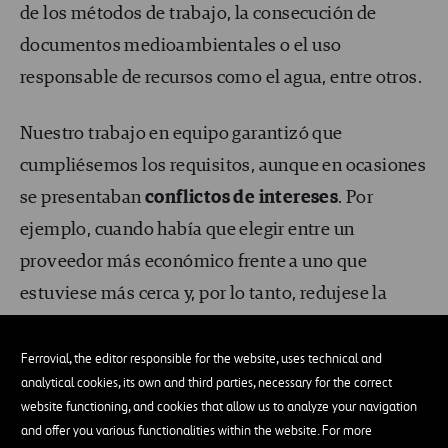
de los métodos de trabajo, la consecución de
documentos medioambientales o el uso
responsable de recursos como el agua, entre otros.
Nuestro trabajo en equipo garantizó que
cumpliésemos los requisitos, aunque en ocasiones
se presentaban
conflictos de intereses
. Por
ejemplo, cuando había que elegir entre un
proveedor más económico frente a uno que
estuviese más cerca y, por lo tanto, redujese la
huella de carbono relacionada con el transporte.
Ferrovial, the editor responsible for the website, uses technical and
Algo más difícil fue concienciar a los
analytical cookies, its own and third parties, necessary for the correct
website functioning, and cookies that allow us to analyze your navigation
subcontratistas de la importancia de cumplir estos
and offer you various functionalities within the website. For more
requisitos. Además, fue necesario hacer un estudio