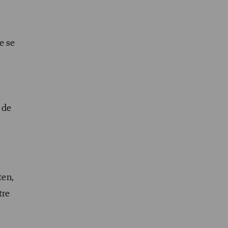
e se
 de
ten,
tre