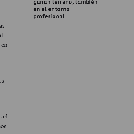
ganan terreno, también
en el entorno
profesional
nas
al
e en
os
o el
mos