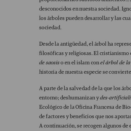
desconocidos en nuestra sociedad. Igno
los árboles pueden desarrollar y las c
sociedad.
Desde la antigüedad, el árbol ha represe
filosóficas y religiosas. El cristianismo
de saosis
o en el islam con
el árbol de l
historia de nuestra especie se convier
A parte de la salvedad de la que los á
entorno; deshumanizan y
des-artificia
Ecológico de la Oficina Francesa de Bi
de factores y beneficios que nos aporta
A continuación, se recogen algunos de e