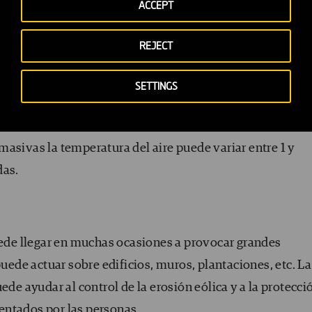
ACCEPT
ma local
 y que se produce mayormente en áreas urbanas muy
REJECT
 aparece una diferencia de temperatura, notablemente
ro de las ciudades y las áreas perimétricas o
SETTINGS
ina
Isla de Calor
.
asivas la temperatura del aire puede variar entre 1 y
das.
puede llegar en muchas ocasiones a provocar grandes
puede actuar sobre edificios, muros, plantaciones, etc. La
ede ayudar al control de la erosión eólica y a la protecci
entados por las personas.