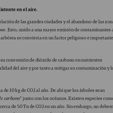
stente en el aire.
blación de las grandes ciudades y el abandono de las zo
dose. Esto, unido a una mayor emisión de contaminantes 
 arbórea se convierta en un factor peligroso e important
 y su conversión de dióxido de carbono en nutrientes
lidad del aire y por tanto a mitigar su contaminación y l
 de 10 kg de CO2 al año. De ahí que los árboles sean
de carbono
” junto con los océanos. Existen especies com
 cerca de 50 Tn de CO2 en un año. Sin embargo, no debe