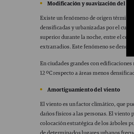
Modificación y suavización del cli
Existe un fenómeno de origen térmico
densificadas y urbanizadas por el cual
superior durante la noche, entre el cent
extrarradios. Este fenómeno se denom
En ciudades grandes con edificaciones m
12 ºC respecto a áreas menos densifica
Amortiguamiento del viento
El viento es un factor climático, que 
daños físicos a las personas. El viento 
colocación estratégica de los árboles pu
de determinados lugares urbanos frecu