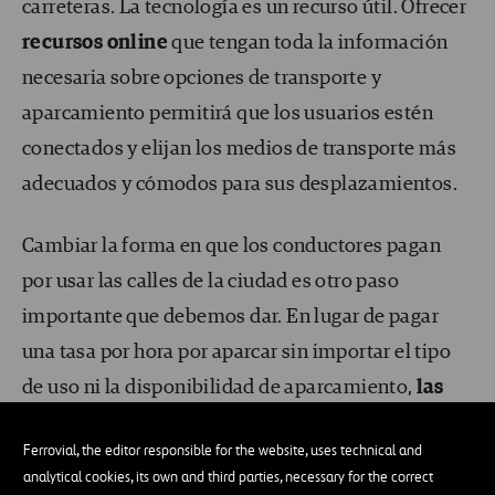
carreteras. La tecnología es un recurso útil. Ofrecer
recursos online
que tengan toda la información
necesaria sobre opciones de transporte y
aparcamiento permitirá que los usuarios estén
conectados y elijan los medios de transporte más
adecuados y cómodos para sus desplazamientos.
Cambiar la forma en que los conductores pagan
por usar las calles de la ciudad es otro paso
importante que debemos dar. En lugar de pagar
una tasa por hora por aparcar sin importar el tipo
de uso ni la disponibilidad de aparcamiento,
las
tasas de parking podrían ajustarse
Ferrovial, the editor responsible for the website, uses technical and
automáticamente en base a la demanda en
analytical cookies, its own and third parties, necessary for the correct
tiempo real.
Además, los conductores deberían