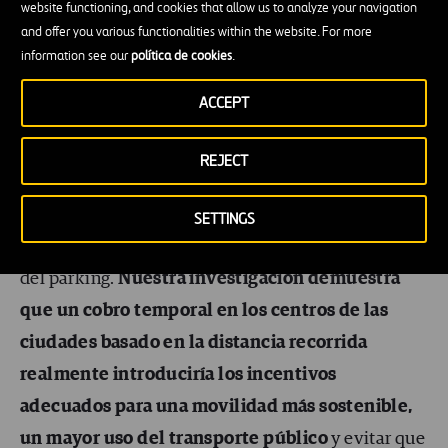
website functioning, and cookies that allow us to analyze your navigation
recibir
información en tiempo real sobre la
and offer you various functionalities within the website. For more
information see our
política de cookies
.
disponibilidad de aparcamiento en la calle
para
evitar que se desplacen innecesariamente durante
ACCEPT
kilómetros buscando una zona de parking.
REJECT
En el medio plazo, un sistema más eficiente podía
incluir pagos basados en la cantidad de tiempo que
SETTINGS
un vehículo circula en lugar de solo por la duración
del parking.
Nuestra investigación demuestra
que un cobro temporal en los centros de las
ciudades basado en la distancia recorrida
realmente introduciría los incentivos
adecuados para una movilidad más sostenible,
un mayor uso del transporte público
y evitar que