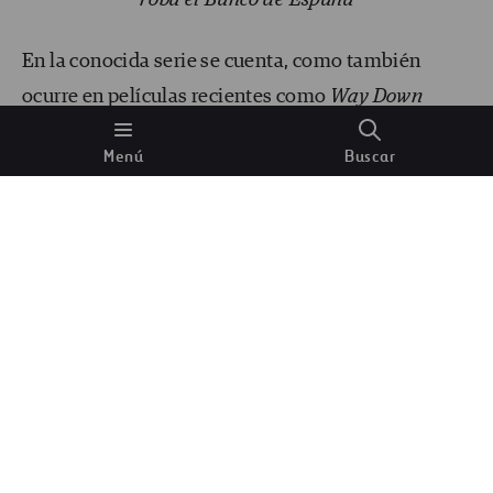
En la conocida serie se cuenta, como también
ocurre en películas recientes como
Way Down
(2021), que la cámara se inunda ante la entrada de
Menú
Buscar
ladrones. No es cierto, pero sí lo es que
se inunda el
foso de acceso
a la misma. Aunque de momento
no ha sido usado, por motivos evidentes: la
cámara está a más de 35 metros de profundidad y
la guardan varias puertas acorazadas de 16
toneladas, 14 toneladas y nueve toneladas. Entrar
no es fácil. Salir, menos.
La ciudad de Mezhgorye y su
montaña (Rusia)