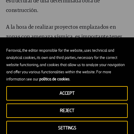
estructural de una determinada obra de
construcción.
A la hora de realizar proyectos emplazados en
zonas con amenaza sísmica, es importante tener
en cuenta
la normativa y la legislación
.
Ferrovial, the editor responsible for the website, uses technical and
Actualmente, los países con mayor actividad
analytical cookies, its own and third parties, necessary for the correct
sísmica del planeta tienen adicionalmente como
website functioning, and cookies that allow us to analyze your navigation
and offer you various functionalities within the website. For more
referente las recomendaciones de la Agencia
information see our
política de cookies
.
Federal para el Manejo de Emergencias de Estados
ACCEPT
Unidos (FEMA, por sus siglas en inglés). En lo
particular,
FEMA P-58
,
‘Development of Next
REJECT
Generation Performance-Based Seismic Design
Procedures for New and Existing Buildings’
. Esta
SETTINGS
permite modelar los edificios y evaluar la