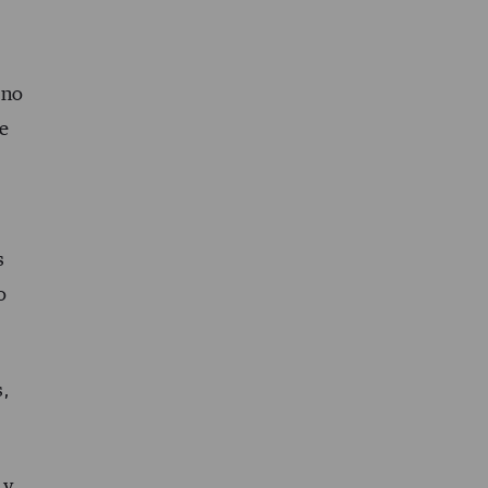
 no
te
s
o
,
 y