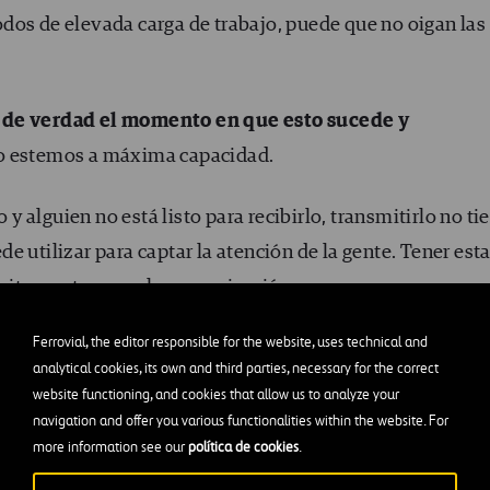
dos de elevada carga de trabajo, puede que no oigan las
 de verdad el momento en que esto sucede y
do estemos a máxima capacidad.
o y alguien no está listo para recibirlo, transmitirlo no ti
e utilizar para captar la atención de la gente. Tener est
itar rupturas en la comunicación.
Ferrovial, the editor responsible for the website, uses technical and
analytical cookies, its own and third parties, necessary for the correct
ital de la cadena
website functioning, and cookies that allow us to analyze your
navigation and offer you various functionalities within the website. For
r que algunos trabajos están muy alejados de la primera
more information see our
política de cookies
.
para conseguir que una organización sea lo más segura