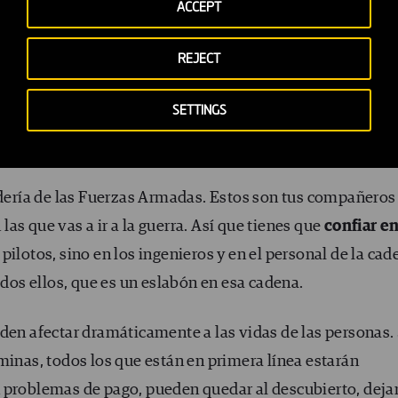
ACCEPT
el y la importancia de cada persona
.
REJECT
endimiento humano, no puede trabajar solo con operador
 son engranajes en la máquina que pueden tener un impa
SETTINGS
a el pedido de suministros, pasando por las decisiones
ería de las Fuerzas Armadas. Estos son tus compañeros
as que vas a ir a la guerra. Así que tienes que
confiar en
 pilotos, sino en los ingenieros y en el personal de la ca
odos ellos, que es un eslabón en esa cadena.
den afectar dramáticamente a las vidas de las personas. 
minas, todos los que están en primera línea estarán
 problemas de pago, pueden quedar al descubierto, deja