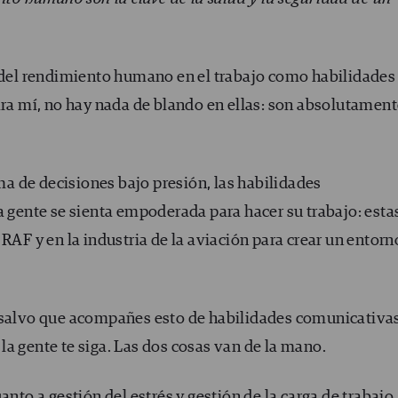
o del rendimiento humano en el trabajo como habilidades
ara mí, no hay nada de blando en ellas: son absolutamen
oma de decisiones bajo presión, las habilidades
a gente se sienta empoderada para hacer su trabajo: esta
RAF y en la industria de la aviación para crear un entorn
o salvo que acompañes esto de habilidades comunicativas
a gente te siga. Las dos cosas van de la mano.
anto a gestión del estrés y gestión de la carga de trabajo,