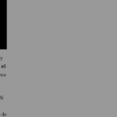
es
cto
 y
 el
dena
Si
r de