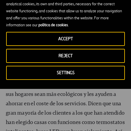
analytical cookies, its own and third parties, necessary for the correct
dispositivos pueden detectar cuándo es el
website functioning, and cookies that allow us to analyze your navigation
momento de encender o apagar la calefacción
and offer you various functionalities within the website. For more
information see our
política de cookies
.
Aparte, un termostato inteligente puede ayudarte a
ACCEPT
obtener conocimientos valiosos sobre la forma en
que utilizas la energía. Puede ayudarte a
REJECT
determinar cómo puedes ahorrar más.
SETTINGS
Es más, según
easymovekw.com
, los compradores
de viviendas buscan soluciones que consigan que
sus hogares sean más ecológicos y les ayuden a
ahorrar en el coste de los servicios. Dicen que una
gran mayoría de los clientes a los que han atendido
han elegido casas con funciones como termostatos