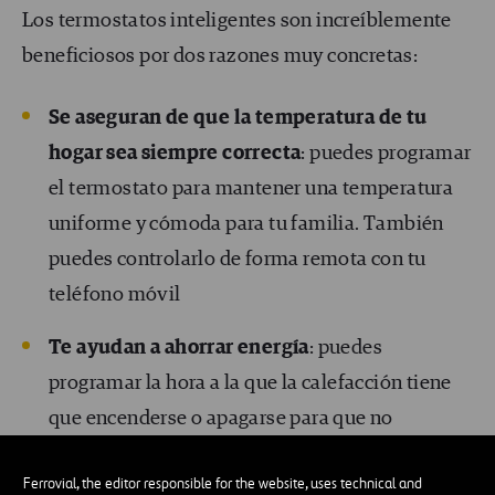
Los termostatos inteligentes son increíblemente
beneficiosos por dos razones muy concretas:
Se aseguran de que la temperatura de tu
hogar sea siempre correcta
: puedes programar
el termostato para mantener una temperatura
uniforme y cómoda para tu familia. También
puedes controlarlo de forma remota con tu
teléfono móvil
Te ayudan a ahorrar energía
: puedes
programar la hora a la que la calefacción tiene
que encenderse o apagarse para que no
calientes el espacio innecesariamente cuando
Ferrovial, the editor responsible for the website, uses technical and
no hay nadie en casa. Además, estos