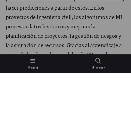
hacer predicciones a partir de estos. En los
proyectos de ingeniería civil, los algoritmos de ML
procesan datos históricos y mejoran la
planificación de proyectos, la gestión de riesgos y
la asignación de recursos. Gracias al aprendizaje a
partir de los datos, los modelos de ML pueden
ofrecer previsiones precisas, optimizar los diseños
Menú
Buscar
y mejorar la eficiencia general de los proyectos de
construcción.
Optimización del diseño
Una de las repercusiones más significativas de la
IA y el ML en la ingeniería civil es la optimización