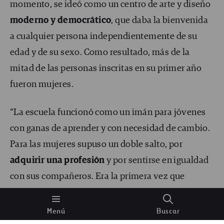
momento, se ideó como un centro de arte y diseño
moderno y democrático
, que daba la bienvenida
a cualquier persona independientemente de su
edad y de su sexo. Como resultado, más de la
mitad de las personas inscritas en su primer año
fueron mujeres.
“La escuela funcionó como un imán para jóvenes
con ganas de aprender y con necesidad de cambio.
Para las mujeres supuso un doble salto, por
adquirir una profesión
y por sentirse en igualdad
con sus compañeros. Era la primera vez que
podían inscribirse en cualquier centro de
enseñanza. Las leyes de la nueva república las
Menú
Buscar