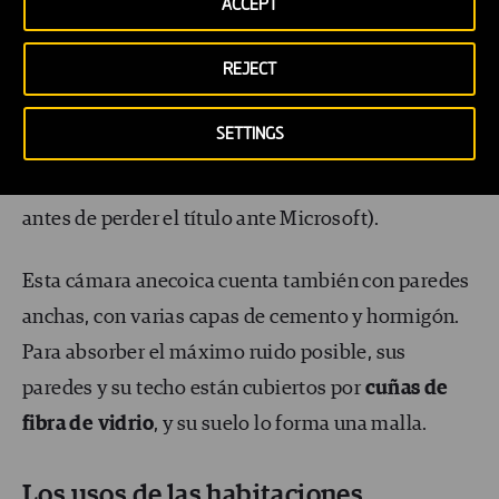
En 2015, el Audio Lab de Microsoft se hizo con el
ACCEPT
premio Guiness de los récords por ser la
REJECT
infraestructura más silenciosa del mundo. Un
premio que ya había conseguido previamente
la
SETTINGS
sala anecoica
de
Orfield Labs
(fue reconocida
como la más silenciosa del mundo en 2004 y 2012,
antes de perder el título ante Microsoft).
Esta cámara anecoica cuenta también con paredes
anchas, con varias capas de cemento y hormigón.
Para absorber el máximo ruido posible, sus
paredes y su techo están cubiertos por
cuñas de
fibra de vidrio
, y su suelo lo forma una malla.
Los usos de las habitaciones